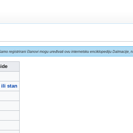
Samo registrirani članovi mogu uređivati ovu internetsku enciklopediju Dalmacije, na
ide
ili stan