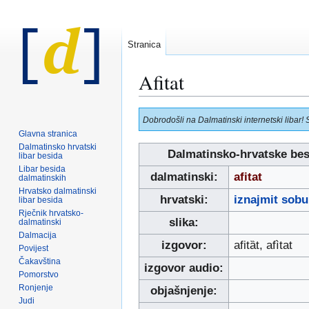
Stranica
Afitat
Prijeđi
Prijeđi
Dobrodošli na Dalmatinski internetski libar! 
na
na
Glavna stranica
navigaciju
pretraživanje
Dalmatinsko hrvatski
Dalmatinsko-hrvatske bes
libar besida
Libar besida
dalmatinski:
afitat
dalmatinskih
Hrvatsko dalmatinski
hrvatski:
iznajmit sobu 
libar besida
Rječnik hrvatsko-
slika:
dalmatinski
Dalmacija
izgovor:
afitȁt, afìtat
Povijest
Čakavština
izgovor audio:
Pomorstvo
Ronjenje
objašnjenje:
Judi