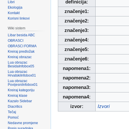
definicija:
Libri
Ekologija
značenje1:
Kontakt
Korisni linkovi
značenje2:
Wiki sistem
značenje3:
Libar besida ABC
značenje4:
OBRASCI
OBRASCI FORMA
značenje5:
Kreiraj predložak
Kreiraj obrazac
značenje6:
Lua obrazac
BesidaInfobox05
napomena1:
Lua obrazac
HrvatskiInfobox01
napomena2:
Lua obrazac
PovijesniInfobox01
napomena3:
Kreiraj kategoriju
Kreiraj klase
napomena4:
Kazalo Sidebar
izvor:
Izvori
Diacritics
Tečaj
Pomoć
Nedavne promjene
Popis suradnika