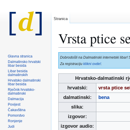
Stranica
Vrsta ptice se
Prijeđi
Prijeđi
Glavna stranica
Dobrodošli na Dalmatinski internetski libar! 
na
na
Dalmatinsko hrvatski
Za registraciju
klikni ovde!
.
libar besida
navigaciju
pretraživanje
Libar besida
dalmatinskih
Hrvatsko-dalmatinski rj
Hrvatsko dalmatinski
libar besida
hrvatski:
vrsta ptice se
Rječnik hrvatsko-
dalmatinski
dalmatinski:
bena
Dalmacija
Povijest
slika:
Čakavština
Pomorstvo
izgovor:
Ronjenje
izgovor audio:
Judi