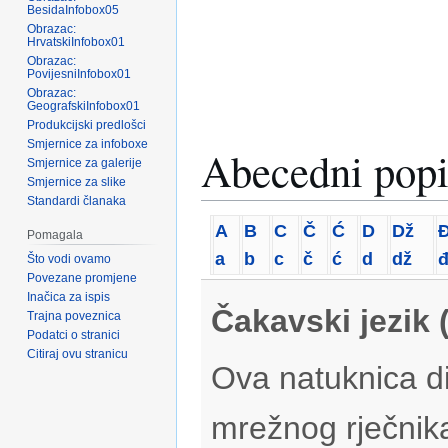
BesidaInfobox05
Obrazac:
HrvatskiInfobox01
Obrazac:
PovijesniInfobox01
Obrazac:
GeografskiInfobox01
Produkcijski predlošci
Smjernice za infoboxe
Abecedni popi
Smjernice za galerije
Smjernice za slike
Standardi članaka
A
B
C
Č
Ć
D
Dž
Pomagala
a
b
c
č
ć
d
dž
Što vodi ovamo
Povezane promjene
Inačica za ispis
Čakavski jezik 
Trajna poveznica
Podatci o stranici
Citiraj ovu stranicu
Ova natuknica di
mrežnog rječnik