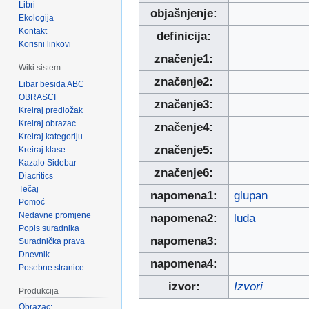
Libri
objašnjenje:
Ekologija
Kontakt
definicija:
Korisni linkovi
značenje1:
Wiki sistem
značenje2:
Libar besida ABC
OBRASCI
značenje3:
Kreiraj predložak
Kreiraj obrazac
značenje4:
Kreiraj kategoriju
značenje5:
Kreiraj klase
Kazalo Sidebar
značenje6:
Diacritics
Tečaj
napomena1:
glupan
Pomoć
Nedavne promjene
napomena2:
luda
Popis suradnika
napomena3:
Suradnička prava
Dnevnik
napomena4:
Posebne stranice
izvor:
Izvori
Produkcija
Obrazac: