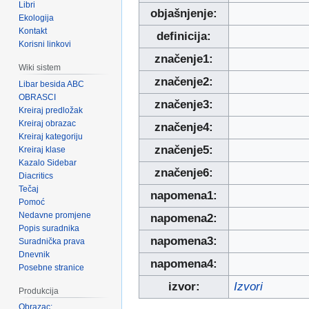
Libri
objašnjenje:
Ekologija
Kontakt
definicija:
Korisni linkovi
značenje1:
Wiki sistem
značenje2:
Libar besida ABC
OBRASCI
značenje3:
Kreiraj predložak
Kreiraj obrazac
značenje4:
Kreiraj kategoriju
značenje5:
Kreiraj klase
Kazalo Sidebar
značenje6:
Diacritics
Tečaj
napomena1:
Pomoć
Nedavne promjene
napomena2:
Popis suradnika
napomena3:
Suradnička prava
Dnevnik
napomena4:
Posebne stranice
izvor:
Izvori
Produkcija
Obrazac: