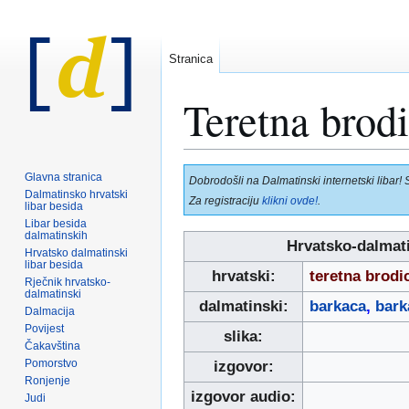
Stranica
Teretna brod
Prijeđi
Prijeđi
Glavna stranica
Dobrodošli na Dalmatinski internetski libar! 
na
na
Dalmatinsko hrvatski
Za registraciju
klikni ovde!
.
libar besida
navigaciju
pretraživanje
Libar besida
dalmatinskih
Hrvatsko-dalmati
Hrvatsko dalmatinski
libar besida
hrvatski:
teretna brod
Rječnik hrvatsko-
dalmatinski
dalmatinski:
barkaca
,
bark
Dalmacija
Povijest
slika:
Čakavština
Pomorstvo
izgovor:
Ronjenje
izgovor audio:
Judi