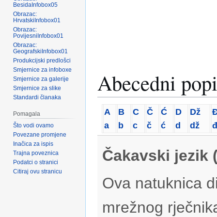
BesidaInfobox05
Obrazac:
HrvatskiInfobox01
Obrazac:
PovijesniInfobox01
Obrazac:
GeografskiInfobox01
Produkcijski predlošci
Smjernice za infoboxe
Abecedni popi
Smjernice za galerije
Smjernice za slike
Standardi članaka
A
B
C
Č
Ć
D
Dž
Pomagala
a
b
c
č
ć
d
dž
Što vodi ovamo
Povezane promjene
Inačica za ispis
Čakavski jezik 
Trajna poveznica
Podatci o stranici
Citiraj ovu stranicu
Ova natuknica di
mrežnog rječnik