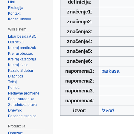
definicija:
Libri
Ekologija
značenje1:
Kontakt
Korisni linkovi
značenje2:
Wiki sistem
značenje3:
Libar besida ABC
značenje4:
OBRASCI
Kreiraj predložak
značenje5:
Kreiraj obrazac
Kreiraj kategoriju
značenje6:
Kreiraj klase
napomena1:
barkasa
Kazalo Sidebar
Diacritics
napomena2:
Tečaj
Pomoć
napomena3:
Nedavne promjene
Popis suradnika
napomena4:
Suradnička prava
izvor:
Izvori
Dnevnik
Posebne stranice
Produkcija
Obrazac: