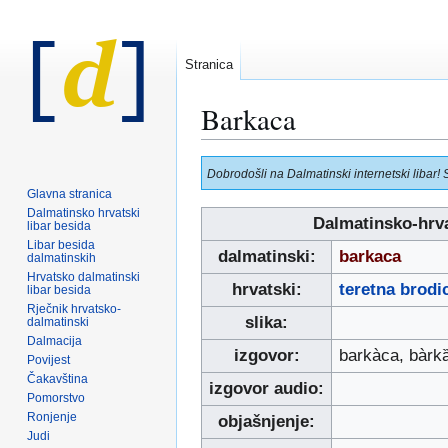
Stranica
Barkaca
Prijeđi
Prijeđi
Dobrodošli na Dalmatinski internetski libar! 
na
na
Glavna stranica
navigaciju
pretraživanje
Dalmatinsko hrvatski
Dalmatinsko-hrv
libar besida
Libar besida
dalmatinski:
barkaca
dalmatinskih
Hrvatsko dalmatinski
hrvatski:
teretna brod
libar besida
Rječnik hrvatsko-
slika:
dalmatinski
Dalmacija
izgovor:
barkàca, bàrk
Povijest
Čakavština
izgovor audio:
Pomorstvo
Ronjenje
objašnjenje:
Judi