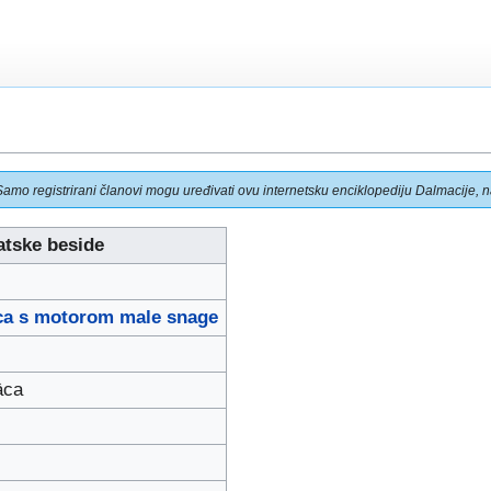
Samo registrirani članovi mogu uređivati ovu internetsku enciklopediju Dalmacije, na
atske beside
ica s motorom male snage
ȁca