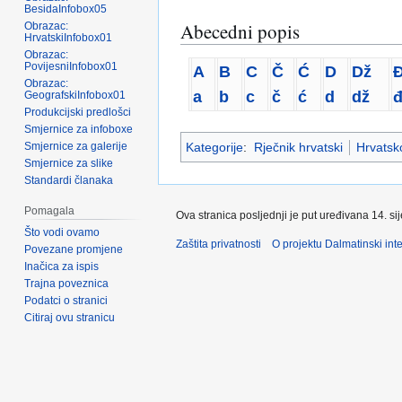
BesidaInfobox05
Abecedni popis
Obrazac:
HrvatskiInfobox01
Obrazac:
PovijesniInfobox01
A
B
C
Č
Ć
D
Dž
Obrazac:
a
b
c
č
ć
d
dž
GeografskiInfobox01
Produkcijski predlošci
Smjernice za infoboxe
Kategorije
:
Rječnik hrvatski
Hrvatsko
Smjernice za galerije
Smjernice za slike
Standardi članaka
Pomagala
Ova stranica posljednji je put uređivana 14. si
Što vodi ovamo
Zaštita privatnosti
O projektu Dalmatinski inte
Povezane promjene
Inačica za ispis
Trajna poveznica
Podatci o stranici
Citiraj ovu stranicu