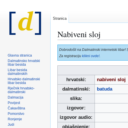
Stranica
Nabiveni sloj
Prijeđi
Prijeđi
Dobrodošli na Dalmatinski internetski libar! 
na
na
Glavna stranica
Za registraciju
klikni ovde!
.
navigaciju
pretraživanje
Dalmatinsko hrvatski
libar besida
Libar besida
dalmatinskih
hrvatski:
nabiveni sloj
Hrvatsko dalmatinski
libar besida
Rječnik hrvatsko-
dalmatinski:
batuda
dalmatinski
Dalmacija
slika:
Povijest
izgovor:
Čakavština
Pomorstvo
izgovor audio:
Ronjenje
Judi
objašnjenje: