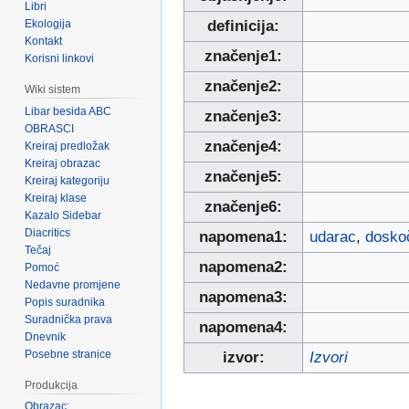
Libri
Ekologija
definicija:
Kontakt
značenje1:
Korisni linkovi
značenje2:
Wiki sistem
Libar besida ABC
značenje3:
OBRASCI
značenje4:
Kreiraj predložak
Kreiraj obrazac
značenje5:
Kreiraj kategoriju
Kreiraj klase
značenje6:
Kazalo Sidebar
Diacritics
napomena1:
udarac
,
dosko
Tečaj
napomena2:
Pomoć
Nedavne promjene
napomena3:
Popis suradnika
Suradnička prava
napomena4:
Dnevnik
Posebne stranice
izvor:
Izvori
Produkcija
Obrazac: