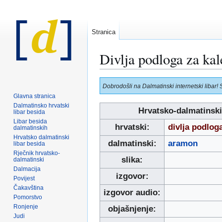
Stranica
Divlja podloga za kal
Prijeđi
Prijeđi
Dobrodošli na Dalmatinski internetski libar! 
na
na
Glavna stranica
navigaciju
pretraživanje
Dalmatinsko hrvatski
Hrvatsko-dalmatinski
libar besida
Libar besida
hrvatski:
divlja podlog
dalmatinskih
Hrvatsko dalmatinski
dalmatinski:
aramon
libar besida
Rječnik hrvatsko-
slika:
dalmatinski
Dalmacija
izgovor:
Povijest
Čakavština
izgovor audio:
Pomorstvo
Ronjenje
objašnjenje:
Judi