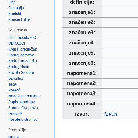
definicija:
Libri
Ekologija
značenje1:
Kontakt
Korisni linkovi
značenje2:
Wiki sistem
značenje3:
Libar besida ABC
značenje4:
OBRASCI
Kreiraj predložak
značenje5:
Kreiraj obrazac
Kreiraj kategoriju
značenje6:
Kreiraj klase
napomena1:
Kazalo Sidebar
Diacritics
napomena2:
Tečaj
Pomoć
napomena3:
Nedavne promjene
Popis suradnika
napomena4:
Suradnička prava
izvor:
Izvori
Dnevnik
Posebne stranice
Produkcija
Obrazac: