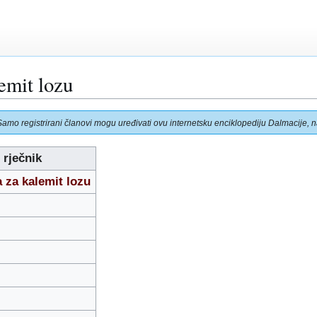
emit lozu
Samo registrirani članovi mogu uređivati ovu internetsku enciklopediju Dalmacije, na
 rječnik
a za kalemit lozu