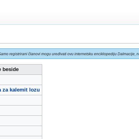
Samo registrirani članovi mogu uređivati ovu internetsku enciklopediju Dalmacije, na
 beside
a za kalemit lozu