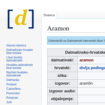
Stranica
Aramon
Prijeđi
Prijeđi
Dobrodošli na Dalmatinski internetski libar! 
na
na
Glavna stranica
navigaciju
pretraživanje
Dalmatinsko hrvatski
Dalmatinsko-hrvatske
libar besida
Libar besida
dalmatinski:
aramon
dalmatinskih
Hrvatsko dalmatinski
hrvatski:
divlja podlog
libar besida
Rječnik hrvatsko-
slika:
dalmatinski
Dalmacija
izgovor:
aramõn
Povijest
Čakavština
izgovor audio:
Pomorstvo
Ronjenje
objašnjenje:
Judi