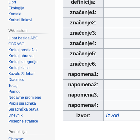
definicija:
Libri
Ekologija
značenje1:
Kontakt
Korisni linkovi
značenje2:
Wiki sistem
značenje3:
Libar besida ABC
značenje4:
OBRASCI
Kreiraj predložak
značenje5:
Kreiraj obrazac
Kreiraj kategoriju
značenje6:
Kreiraj klase
napomena1:
Kazalo Sidebar
Diacritics
napomena2:
Tečaj
Pomoć
napomena3:
Nedavne promjene
Popis suradnika
napomena4:
Suradnička prava
izvor:
Izvori
Dnevnik
Posebne stranice
Produkcija
Obrazac: