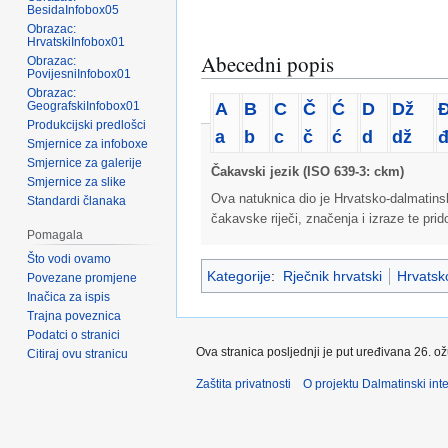
BesidaInfobox05
Obrazac:
HrvatskiInfobox01
Abecedni popis
Obrazac:
PovijesniInfobox01
Obrazac:
A
B
C
Č
Ć
D
Dž
GeografskiInfobox01
Produkcijski predlošci
a
b
c
č
ć
d
dž
Smjernice za infoboxe
Smjernice za galerije
Čakavski jezik (ISO 639-3: ckm)
Smjernice za slike
Ova natuknica dio je Hrvatsko-dalmatins
Standardi članaka
čakavske riječi, značenja i izraze te pri
Pomagala
Što vodi ovamo
Kategorije
:
Rječnik hrvatski
Hrvatsko
Povezane promjene
Inačica za ispis
Trajna poveznica
Podatci o stranici
Ova stranica posljednji je put uređivana 26. o
Citiraj ovu stranicu
Zaštita privatnosti
O projektu Dalmatinski inte