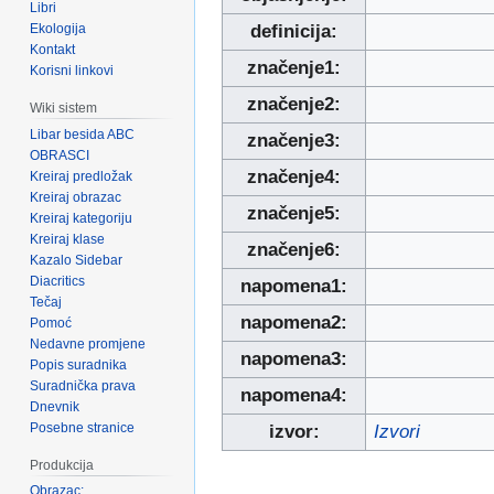
Libri
Ekologija
definicija:
Kontakt
značenje1:
Korisni linkovi
značenje2:
Wiki sistem
Libar besida ABC
značenje3:
OBRASCI
značenje4:
Kreiraj predložak
Kreiraj obrazac
značenje5:
Kreiraj kategoriju
Kreiraj klase
značenje6:
Kazalo Sidebar
Diacritics
napomena1:
Tečaj
napomena2:
Pomoć
Nedavne promjene
napomena3:
Popis suradnika
Suradnička prava
napomena4:
Dnevnik
Posebne stranice
izvor:
Izvori
Produkcija
Obrazac: