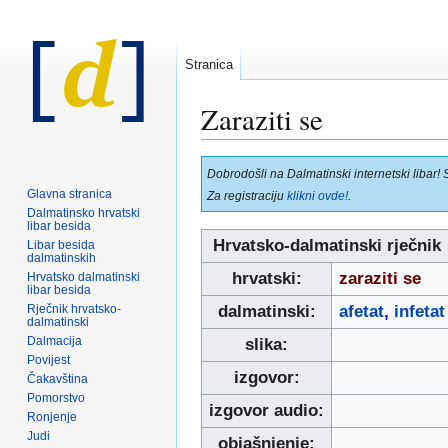
Stranica
Zaraziti se
Prijeđi
Prijeđi
Dobrodošli na Dalmatinski internetski libar! 
na
na
Glavna stranica
Za registraciju
klikni ovde!
.
navigaciju
pretraživanje
Dalmatinsko hrvatski
libar besida
Hrvatsko-dalmatinski rječnik
Libar besida
dalmatinskih
hrvatski:
zaraziti se
Hrvatsko dalmatinski
libar besida
Rječnik hrvatsko-
dalmatinski:
afetat
,
infetat
dalmatinski
Dalmacija
slika:
Povijest
izgovor:
Čakavština
Pomorstvo
izgovor audio:
Ronjenje
Judi
objašnjenje: