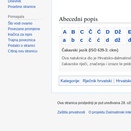
Dnevnik
Posebne stranice
Pomagala
Abecedni popis
Što vodi ovamo
Povezane promjene
A
B
C
Č
Ć
D
Dž
Inačica za ispis
a
b
c
č
ć
d
dž
Trajna poveznica
Podatci o stranici
Čakavski jezik (ISO 639-3: ckm)
Citiraj ovu stranicu
Ova natuknica dio je Hrvatsko-dalmatins
čakavske riječi, značenja i izraze te pri
Kategorije
:
Rječnik hrvatski
Hrvatsko
Ova stranica posljednji je put uređivana 28. o
Zaštita privatnosti
O projektu Dalmatinski inte