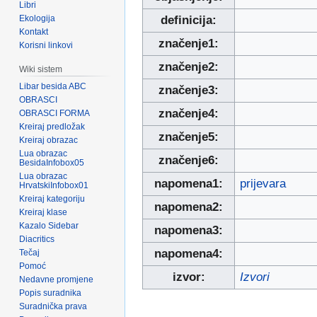
Libri
Ekologija
definicija:
Kontakt
značenje1:
Korisni linkovi
značenje2:
Wiki sistem
Libar besida ABC
značenje3:
OBRASCI
značenje4:
OBRASCI FORMA
Kreiraj predložak
značenje5:
Kreiraj obrazac
Lua obrazac
značenje6:
BesidaInfobox05
Lua obrazac
napomena1:
prijevara
HrvatskiInfobox01
Kreiraj kategoriju
napomena2:
Kreiraj klase
Kazalo Sidebar
napomena3:
Diacritics
napomena4:
Tečaj
Pomoć
izvor:
Izvori
Nedavne promjene
Popis suradnika
Suradnička prava