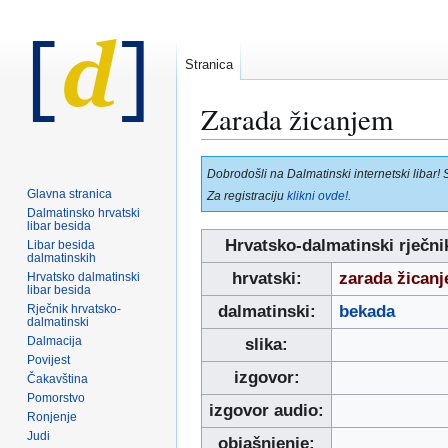
Stranica
Zarada žicanjem
Prijeđi
Prijeđi
Dobrodošli na Dalmatinski internetski libar! 
na
na
Glavna stranica
Za registraciju
klikni ovde!
.
navigaciju
pretraživanje
Dalmatinsko hrvatski
libar besida
Hrvatsko-dalmatinski rječni
Libar besida
dalmatinskih
hrvatski:
zarada žican
Hrvatsko dalmatinski
libar besida
Rječnik hrvatsko-
dalmatinski:
bekada
dalmatinski
Dalmacija
slika:
Povijest
izgovor:
Čakavština
Pomorstvo
izgovor audio:
Ronjenje
Judi
objašnjenje: