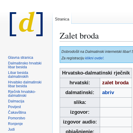
Stranica
Zalet broda
Prijeđi
Prijeđi
Dobrodošli na Dalmatinski internetski libar! 
na
na
Glavna stranica
Za registraciju
klikni ovde!
.
navigaciju
pretraživanje
Dalmatinsko hrvatski
libar besida
Hrvatsko-dalmatinski rječnik
Libar besida
dalmatinskih
hrvatski:
zalet broda
Hrvatsko dalmatinski
libar besida
Rječnik hrvatsko-
dalmatinski:
abriv
dalmatinski
Dalmacija
slika:
Povijest
izgovor:
Čakavština
Pomorstvo
izgovor audio:
Ronjenje
Judi
objašnjenje: