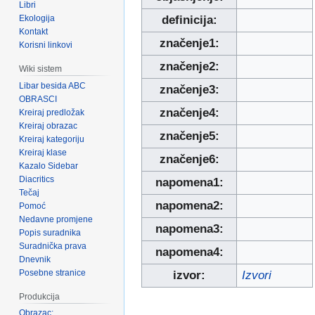
Libri
Ekologija
definicija:
Kontakt
značenje1:
Korisni linkovi
značenje2:
Wiki sistem
Libar besida ABC
značenje3:
OBRASCI
značenje4:
Kreiraj predložak
Kreiraj obrazac
značenje5:
Kreiraj kategoriju
Kreiraj klase
značenje6:
Kazalo Sidebar
Diacritics
napomena1:
Tečaj
napomena2:
Pomoć
Nedavne promjene
napomena3:
Popis suradnika
Suradnička prava
napomena4:
Dnevnik
Posebne stranice
izvor:
Izvori
Produkcija
Obrazac: