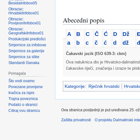
BesidaInfobox05
Obrazac:
HrvatskiInfobox01
Abecedni popis
Obrazac:
PovijesniInfobox01
Obrazac:
A
B
C
Č
Ć
D
Dž
GeografskiInfobox01
Produkcijski predlošci
a
b
c
č
ć
d
dž
Smjernice za infoboxe
Smjernice za galerije
Čakavski jezik (ISO 639-3: ckm)
Smjernice za slike
Ova natuknica dio je Hrvatsko-dalmatins
Standardi članaka
čakavske riječi, značenja i izraze te pri
Pomagala
Što vodi ovamo
Kategorije
:
Rječnik hrvatski
Hrvatsko
Povezane promjene
Inačica za ispis
Trajna poveznica
Podatci o stranici
Ova stranica posljednji je put uređivana 25. o
Citiraj ovu stranicu
Zaštita privatnosti
O projektu Dalmatinski inte