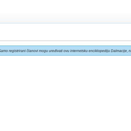
Samo registrirani članovi mogu uređivati ovu internetsku enciklopediju Dalmacije, na