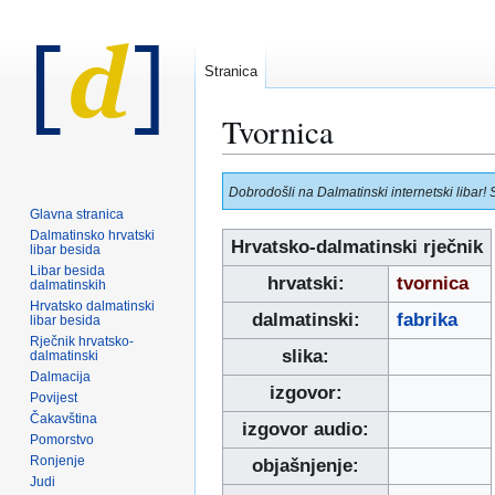
Stranica
Tvornica
Prijeđi
Prijeđi
Dobrodošli na Dalmatinski internetski libar! 
na
na
Glavna stranica
navigaciju
pretraživanje
Dalmatinsko hrvatski
Hrvatsko-dalmatinski rječnik
libar besida
Libar besida
hrvatski:
tvornica
dalmatinskih
Hrvatsko dalmatinski
dalmatinski:
fabrika
libar besida
Rječnik hrvatsko-
slika:
dalmatinski
Dalmacija
izgovor:
Povijest
Čakavština
izgovor audio:
Pomorstvo
Ronjenje
objašnjenje:
Judi