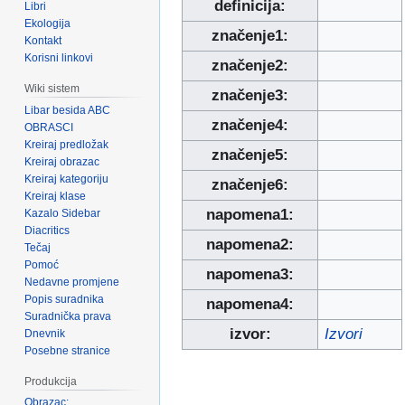
definicija:
Libri
Ekologija
značenje1:
Kontakt
Korisni linkovi
značenje2:
Wiki sistem
značenje3:
Libar besida ABC
značenje4:
OBRASCI
Kreiraj predložak
značenje5:
Kreiraj obrazac
Kreiraj kategoriju
značenje6:
Kreiraj klase
napomena1:
Kazalo Sidebar
Diacritics
napomena2:
Tečaj
Pomoć
napomena3:
Nedavne promjene
Popis suradnika
napomena4:
Suradnička prava
izvor:
Izvori
Dnevnik
Posebne stranice
Produkcija
Obrazac: