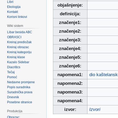
Libri
objašnjenje:
Ekologija
Kontakt
definicija:
Korisni linkovi
značenje1:
Wiki sistem
značenje2:
Libar besida ABC
OBRASCI
značenje3:
Kreiraj predložak
Kreiraj obrazac
značenje4:
Kreiraj kategoriju
značenje5:
Kreiraj klase
Kazalo Sidebar
značenje6:
Diacritics
Tečaj
napomena1:
dio kaštelans
Pomoć
Nedavne promjene
napomena2:
Popis suradnika
napomena3:
Suradnička prava
Dnevnik
napomena4:
Posebne stranice
izvor:
Izvori
Produkcija
Obrazac: