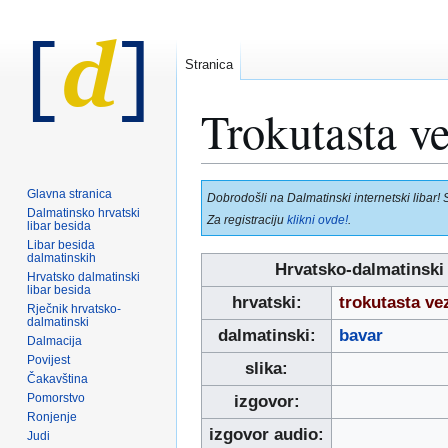
Stranica
Trokutasta 
Prijeđi
Prijeđi
Glavna stranica
Dobrodošli na Dalmatinski internetski libar! 
na
na
Dalmatinsko hrvatski
Za registraciju
klikni ovde!
.
libar besida
navigaciju
pretraživanje
Libar besida
dalmatinskih
Hrvatsko-dalmatinski 
Hrvatsko dalmatinski
libar besida
hrvatski:
trokutasta v
Rječnik hrvatsko-
dalmatinski
dalmatinski:
bavar
Dalmacija
Povijest
slika:
Čakavština
Pomorstvo
izgovor:
Ronjenje
izgovor audio:
Judi