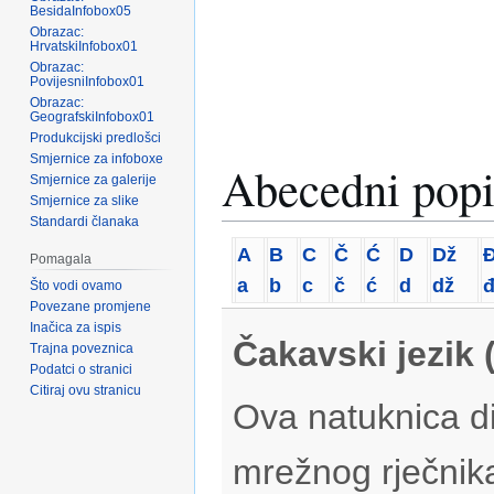
BesidaInfobox05
Obrazac:
HrvatskiInfobox01
Obrazac:
PovijesniInfobox01
Obrazac:
GeografskiInfobox01
Produkcijski predlošci
Smjernice za infoboxe
Abecedni popi
Smjernice za galerije
Smjernice za slike
Standardi članaka
A
B
C
Č
Ć
D
Dž
Pomagala
a
b
c
č
ć
d
dž
Što vodi ovamo
Povezane promjene
Inačica za ispis
Čakavski jezik 
Trajna poveznica
Podatci o stranici
Citiraj ovu stranicu
Ova natuknica di
mrežnog rječnik