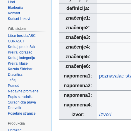
Libri
Ekologija
definicija:
Kontakt
značenje1:
Korisni linkovi
značenje2:
Wiki sistem
Libar besida ABC
značenje3:
OBRASCI
značenje4:
Kreiraj predložak
Kreiraj obrazac
značenje5:
Kreiraj kategoriju
Kreiraj klase
značenje6:
Kazalo Sidebar
Diacritics
napomena1:
poznavalac stv
Tečaj
napomena2:
Pomoć
Nedavne promjene
napomena3:
Popis suradnika
Suradnička prava
napomena4:
Dnevnik
Posebne stranice
izvor:
Izvori
Produkcija
Obrazac: