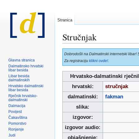
Stranica
Stručnjak
Prijeđi
Prijeđi
Dobrodošli na Dalmatinski internetski libar! 
na
na
Glavna stranica
Za registraciju
klikni ovde!
.
navigaciju
pretraživanje
Dalmatinsko hrvatski
libar besida
Hrvatsko-dalmatinski rječni
Libar besida
dalmatinskih
hrvatski:
stručnjak
Hrvatsko dalmatinski
libar besida
Rječnik hrvatsko-
dalmatinski:
fakman
dalmatinski
Dalmacija
slika:
Povijest
izgovor:
Čakavština
Pomorstvo
izgovor audio:
Ronjenje
Judi
objašnjenje: