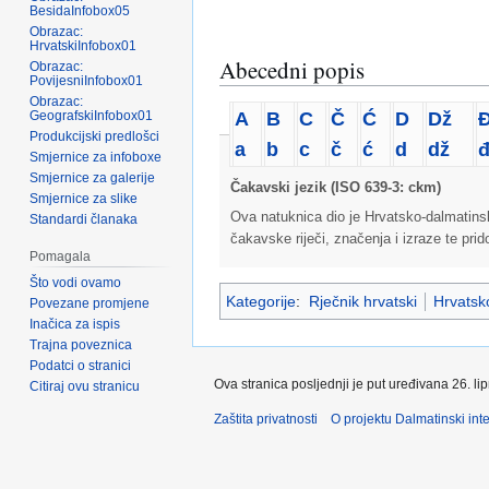
BesidaInfobox05
Obrazac:
HrvatskiInfobox01
Abecedni popis
Obrazac:
PovijesniInfobox01
Obrazac:
A
B
C
Č
Ć
D
Dž
GeografskiInfobox01
Produkcijski predlošci
a
b
c
č
ć
d
dž
Smjernice za infoboxe
Smjernice za galerije
Čakavski jezik (ISO 639-3: ckm)
Smjernice za slike
Ova natuknica dio je Hrvatsko-dalmatins
Standardi članaka
čakavske riječi, značenja i izraze te pri
Pomagala
Što vodi ovamo
Kategorije
:
Rječnik hrvatski
Hrvatsko
Povezane promjene
Inačica za ispis
Trajna poveznica
Podatci o stranici
Ova stranica posljednji je put uređivana 26. li
Citiraj ovu stranicu
Zaštita privatnosti
O projektu Dalmatinski inte