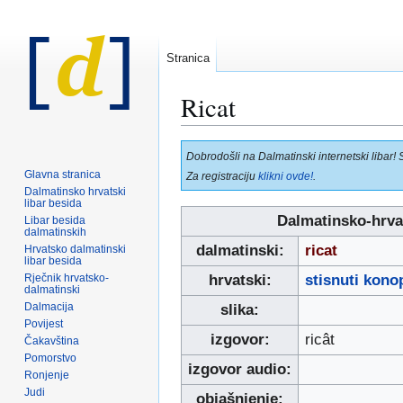
Stranica
Ricat
Prijeđi
Prijeđi
Dobrodošli na Dalmatinski internetski libar! 
na
na
Glavna stranica
Za registraciju
klikni ovde!
.
navigaciju
pretraživanje
Dalmatinsko hrvatski
libar besida
Dalmatinsko-hrva
Libar besida
dalmatinskih
dalmatinski:
ricat
Hrvatsko dalmatinski
libar besida
Rječnik hrvatsko-
hrvatski:
stisnuti kono
dalmatinski
Dalmacija
slika:
Povijest
izgovor:
ricât
Čakavština
Pomorstvo
izgovor audio:
Ronjenje
Judi
objašnjenje: