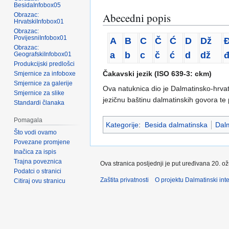
BesidaInfobox05
Abecedni popis
Obrazac:
HrvatskiInfobox01
Obrazac:
PovijesniInfobox01
A
B
C
Č
Ć
D
Dž
Obrazac:
a
b
c
č
ć
d
dž
GeografskiInfobox01
Produkcijski predlošci
Čakavski jezik (ISO 639-3: ckm)
Smjernice za infoboxe
Smjernice za galerije
Ova natuknica dio je Dalmatinsko-hrvat
Smjernice za slike
jezičnu baštinu dalmatinskih govora te 
Standardi članaka
Pomagala
Kategorije
:
Besida dalmatinska
Dalm
Što vodi ovamo
Povezane promjene
Inačica za ispis
Trajna poveznica
Ova stranica posljednji je put uređivana 20. o
Podatci o stranici
Zaštita privatnosti
O projektu Dalmatinski inte
Citiraj ovu stranicu