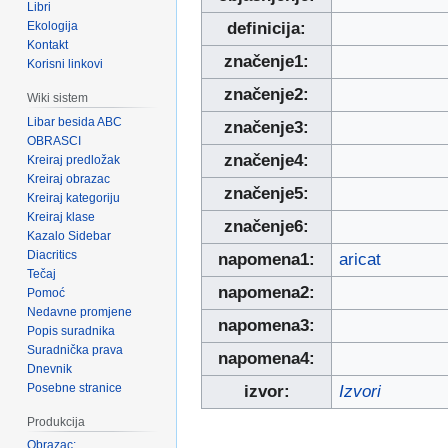
Libri
Ekologija
definicija:
Kontakt
značenje1:
Korisni linkovi
značenje2:
Wiki sistem
Libar besida ABC
značenje3:
OBRASCI
značenje4:
Kreiraj predložak
Kreiraj obrazac
značenje5:
Kreiraj kategoriju
Kreiraj klase
značenje6:
Kazalo Sidebar
Diacritics
napomena1:
aricat
Tečaj
napomena2:
Pomoć
Nedavne promjene
napomena3:
Popis suradnika
Suradnička prava
napomena4:
Dnevnik
Posebne stranice
izvor:
Izvori
Produkcija
Obrazac: