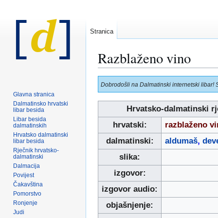
Stranica
Razblaženo vino
Prijeđi
Prijeđi
Dobrodošli na Dalmatinski internetski libar! 
na
na
Glavna stranica
navigaciju
pretraživanje
Dalmatinsko hrvatski
Hrvatsko-dalmatinski rj
libar besida
Libar besida
hrvatski:
razblaženo vi
dalmatinskih
Hrvatsko dalmatinski
dalmatinski:
aldumaš
,
dev
libar besida
Rječnik hrvatsko-
slika:
dalmatinski
Dalmacija
izgovor:
Povijest
Čakavština
izgovor audio:
Pomorstvo
Ronjenje
objašnjenje:
Judi