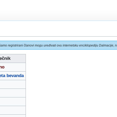
Samo registrirani članovi mogu uređivati ovu internetsku enciklopediju Dalmacije, na
ečnik
no
eta bevanda