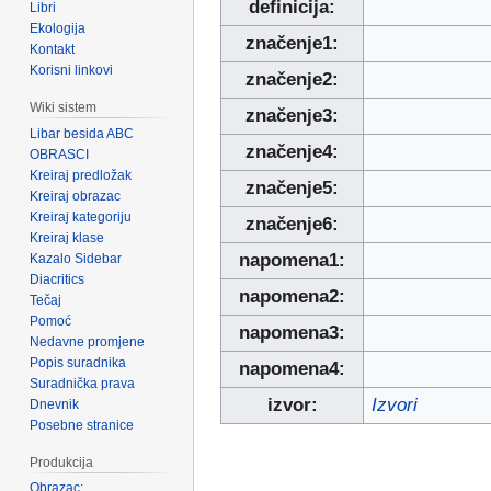
definicija:
Libri
Ekologija
značenje1:
Kontakt
Korisni linkovi
značenje2:
Wiki sistem
značenje3:
Libar besida ABC
značenje4:
OBRASCI
Kreiraj predložak
značenje5:
Kreiraj obrazac
Kreiraj kategoriju
značenje6:
Kreiraj klase
napomena1:
Kazalo Sidebar
Diacritics
napomena2:
Tečaj
Pomoć
napomena3:
Nedavne promjene
Popis suradnika
napomena4:
Suradnička prava
izvor:
Izvori
Dnevnik
Posebne stranice
Produkcija
Obrazac: