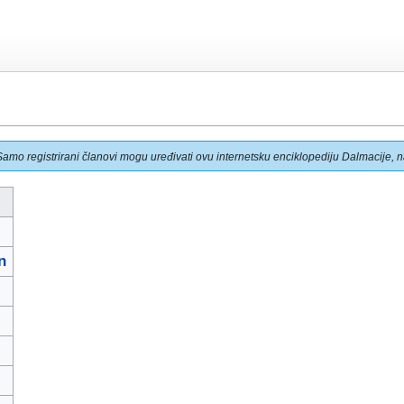
Samo registrirani članovi mogu uređivati ovu internetsku enciklopediju Dalmacije, na
n