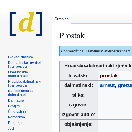
Stranica
Prostak
Prijeđi
Prijeđi
Dobrodošli na Dalmatinski internetski libar! 
na
na
Glavna stranica
navigaciju
pretraživanje
Dalmatinsko hrvatski
Hrvatsko-dalmatinski rječnik
libar besida
Libar besida
hrvatski:
prostak
dalmatinskih
Hrvatsko dalmatinski
dalmatinski:
arnaut
,
grezu
libar besida
Rječnik hrvatsko-
slika:
dalmatinski
Dalmacija
izgovor:
Povijest
Čakavština
izgovor audio:
Pomorstvo
Ronjenje
objašnjenje:
Judi