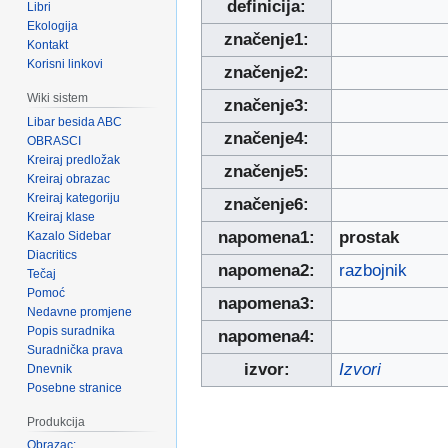
definicija:
Libri
Ekologija
značenje1:
Kontakt
Korisni linkovi
značenje2:
Wiki sistem
značenje3:
Libar besida ABC
značenje4:
OBRASCI
Kreiraj predložak
značenje5:
Kreiraj obrazac
Kreiraj kategoriju
značenje6:
Kreiraj klase
napomena1:
prostak
Kazalo Sidebar
Diacritics
napomena2:
razbojnik
Tečaj
Pomoć
napomena3:
Nedavne promjene
Popis suradnika
napomena4:
Suradnička prava
izvor:
Izvori
Dnevnik
Posebne stranice
Produkcija
Obrazac: