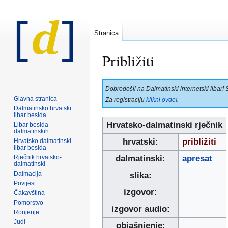
Stranica
Približiti
Prijeđi
Prijeđi
Dobrodošli na Dalmatinski internetski libar! 
na
na
Glavna stranica
Za registraciju
klikni ovde!
.
navigaciju
pretraživanje
Dalmatinsko hrvatski
libar besida
Hrvatsko-dalmatinski rječnik
Libar besida
dalmatinskih
hrvatski:
približiti
Hrvatsko dalmatinski
libar besida
Rječnik hrvatsko-
dalmatinski:
apresat
dalmatinski
Dalmacija
slika:
Povijest
izgovor:
Čakavština
Pomorstvo
izgovor audio:
Ronjenje
Judi
objašnjenje: