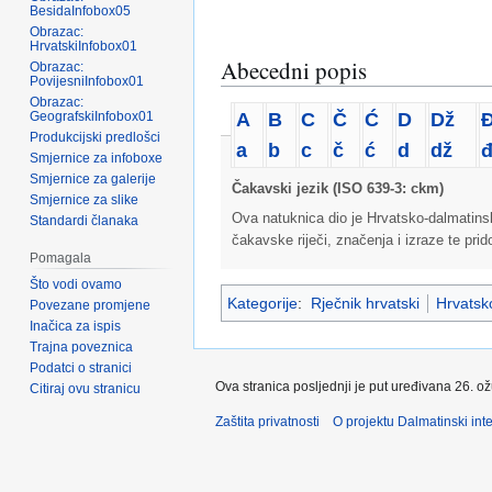
BesidaInfobox05
Obrazac:
HrvatskiInfobox01
Abecedni popis
Obrazac:
PovijesniInfobox01
Obrazac:
A
B
C
Č
Ć
D
Dž
GeografskiInfobox01
Produkcijski predlošci
a
b
c
č
ć
d
dž
Smjernice za infoboxe
Smjernice za galerije
Čakavski jezik (ISO 639-3: ckm)
Smjernice za slike
Ova natuknica dio je Hrvatsko-dalmatins
Standardi članaka
čakavske riječi, značenja i izraze te pri
Pomagala
Što vodi ovamo
Kategorije
:
Rječnik hrvatski
Hrvatsko
Povezane promjene
Inačica za ispis
Trajna poveznica
Podatci o stranici
Ova stranica posljednji je put uređivana 26. o
Citiraj ovu stranicu
Zaštita privatnosti
O projektu Dalmatinski inte