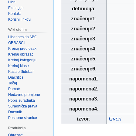
Libri
Ekologija
definicija:
Kontakt
značenje1:
Korisni linkovi
značenje2:
Wiki sistem
Libar besida ABC
značenje3:
OBRASCI
značenje4:
Kreiraj predložak
Kreiraj obrazac
značenje5:
Kreiraj kategoriju
Kreiraj klase
značenje6:
Kazalo Sidebar
Diacritics
napomena1:
Tečaj
napomena2:
Pomoć
Nedavne promjene
napomena3:
Popis suradnika
Suradnička prava
napomena4:
Dnevnik
Posebne stranice
izvor:
Izvori
Produkcija
Obrazac: