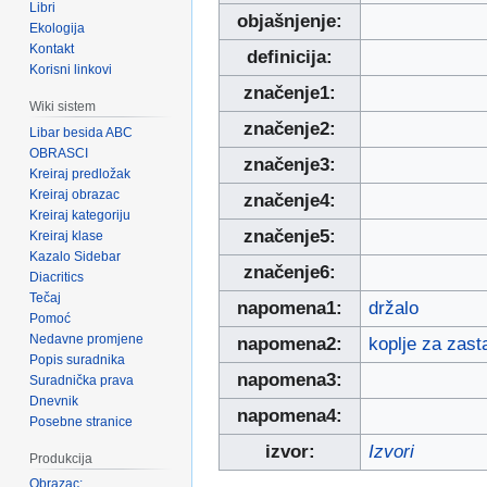
Libri
objašnjenje:
Ekologija
Kontakt
definicija:
Korisni linkovi
značenje1:
Wiki sistem
značenje2:
Libar besida ABC
OBRASCI
značenje3:
Kreiraj predložak
Kreiraj obrazac
značenje4:
Kreiraj kategoriju
značenje5:
Kreiraj klase
Kazalo Sidebar
značenje6:
Diacritics
Tečaj
napomena1:
držalo
Pomoć
Nedavne promjene
napomena2:
koplje za zast
Popis suradnika
napomena3:
Suradnička prava
Dnevnik
napomena4:
Posebne stranice
izvor:
Izvori
Produkcija
Obrazac: