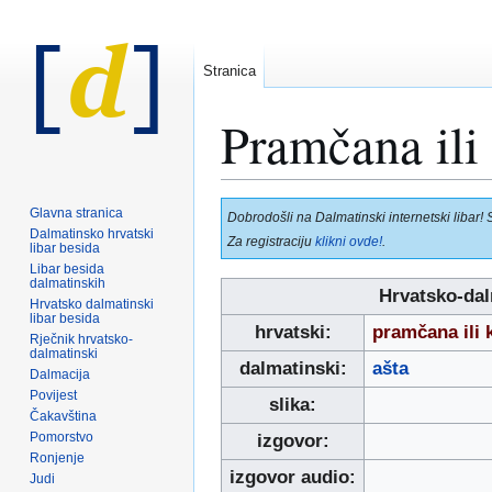
Stranica
Pramčana ili
Prijeđi
Prijeđi
Glavna stranica
Dobrodošli na Dalmatinski internetski libar! 
na
na
Dalmatinsko hrvatski
Za registraciju
klikni ovde!
.
libar besida
navigaciju
pretraživanje
Libar besida
dalmatinskih
Hrvatsko-dal
Hrvatsko dalmatinski
libar besida
hrvatski:
pramčana ili
Rječnik hrvatsko-
dalmatinski
dalmatinski:
ašta
Dalmacija
Povijest
slika:
Čakavština
Pomorstvo
izgovor:
Ronjenje
izgovor audio:
Judi