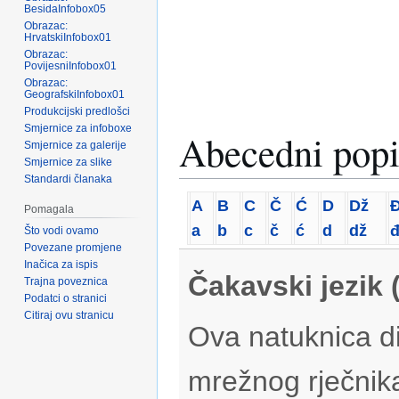
BesidaInfobox05
Obrazac:
HrvatskiInfobox01
Obrazac:
PovijesniInfobox01
Obrazac:
GeografskiInfobox01
Produkcijski predlošci
Smjernice za infoboxe
Abecedni popi
Smjernice za galerije
Smjernice za slike
Standardi članaka
A
B
C
Č
Ć
D
Dž
Pomagala
a
b
c
č
ć
d
dž
Što vodi ovamo
Povezane promjene
Inačica za ispis
Čakavski jezik 
Trajna poveznica
Podatci o stranici
Citiraj ovu stranicu
Ova natuknica di
mrežnog rječnik