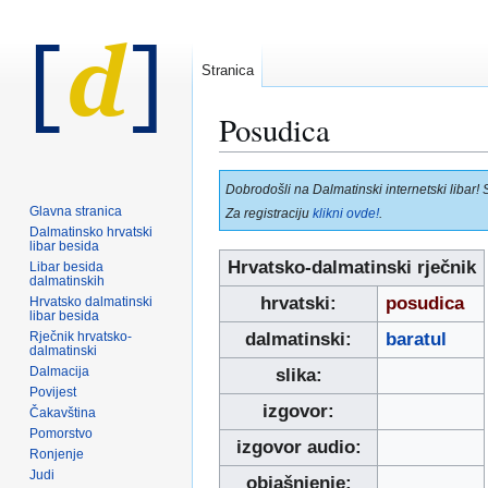
Stranica
Posudica
Prijeđi
Prijeđi
Dobrodošli na Dalmatinski internetski libar! 
na
na
Glavna stranica
Za registraciju
klikni ovde!
.
navigaciju
pretraživanje
Dalmatinsko hrvatski
libar besida
Hrvatsko-dalmatinski rječnik
Libar besida
dalmatinskih
hrvatski:
posudica
Hrvatsko dalmatinski
libar besida
Rječnik hrvatsko-
dalmatinski:
baratul
dalmatinski
Dalmacija
slika:
Povijest
izgovor:
Čakavština
Pomorstvo
izgovor audio:
Ronjenje
Judi
objašnjenje: