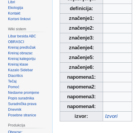
Libri
Ekologija
definicija:
Kontakt
značenje1:
Korisni linkovi
značenje2:
Wiki sistem
Libar besida ABC
značenje3:
OBRASCI
značenje4:
Kreiraj predložak
Kreiraj obrazac
značenje5:
Kreiraj kategoriju
Kreiraj klase
značenje6:
Kazalo Sidebar
Diacritics
napomena1:
Tečaj
napomena2:
Pomoć
Nedavne promjene
napomena3:
Popis suradnika
Suradnička prava
napomena4:
Dnevnik
Posebne stranice
izvor:
Izvori
Produkcija
Obrazac: