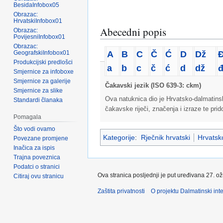
BesidaInfobox05
Obrazac:
HrvatskiInfobox01
Abecedni popis
Obrazac:
PovijesniInfobox01
Obrazac:
A
B
C
Č
Ć
D
Dž
GeografskiInfobox01
Produkcijski predlošci
a
b
c
č
ć
d
dž
Smjernice za infoboxe
Smjernice za galerije
Čakavski jezik (ISO 639-3: ckm)
Smjernice za slike
Ova natuknica dio je Hrvatsko-dalmatins
Standardi članaka
čakavske riječi, značenja i izraze te pri
Pomagala
Što vodi ovamo
Kategorije
:
Rječnik hrvatski
Hrvatsko
Povezane promjene
Inačica za ispis
Trajna poveznica
Podatci o stranici
Ova stranica posljednji je put uređivana 27. o
Citiraj ovu stranicu
Zaštita privatnosti
O projektu Dalmatinski inte