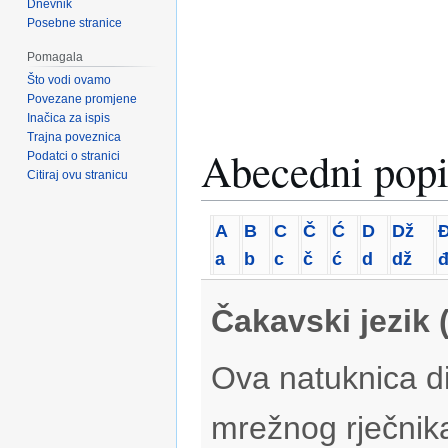
Dnevnik
Posebne stranice
Pomagala
Što vodi ovamo
Povezane promjene
Inačica za ispis
Trajna poveznica
Abecedni popi
Podatci o stranici
Citiraj ovu stranicu
A
B
C
Č
Ć
D
Dž
a
b
c
č
ć
d
dž
Čakavski jezik 
Ova natuknica di
mrežnog rječnik