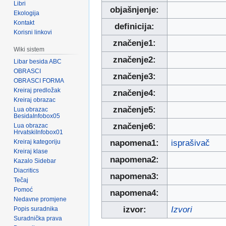
Libri
objašnjenje:
Ekologija
Kontakt
definicija:
Korisni linkovi
značenje1:
Wiki sistem
značenje2:
Libar besida ABC
OBRASCI
značenje3:
OBRASCI FORMA
Kreiraj predložak
značenje4:
Kreiraj obrazac
značenje5:
Lua obrazac
BesidaInfobox05
značenje6:
Lua obrazac
HrvatskiInfobox01
Kreiraj kategoriju
napomena1:
isprašivač
Kreiraj klase
napomena2:
Kazalo Sidebar
Diacritics
napomena3:
Tečaj
Pomoć
napomena4:
Nedavne promjene
izvor:
Izvori
Popis suradnika
Suradnička prava