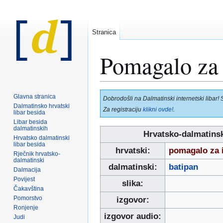
Stranica
Pomagalo za 
Prijeđi
Prijeđi
Glavna stranica
Dobrodošli na Dalmatinski internetski libar! 
na
na
Dalmatinsko hrvatski
Za registraciju
klikni ovde!
.
libar besida
navigaciju
pretraživanje
Libar besida
dalmatinskih
Hrvatsko-dalmatinsk
Hrvatsko dalmatinski
libar besida
hrvatski:
pomagalo za i
Rječnik hrvatsko-
dalmatinski
dalmatinski:
batipan
Dalmacija
Povijest
slika:
Čakavština
Pomorstvo
izgovor:
Ronjenje
izgovor audio:
Judi