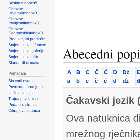
BesidaInfobox05
Obrazac:
HrvatskiInfobox01
Obrazac:
PovijesniInfobox01
Obrazac:
GeografskiInfobox01
Produkcijski predlošci
Smjernice za infoboxe
Abecedni popi
Smjernice za galerije
Smjernice za slike
Standardi članaka
A
B
C
Č
Ć
D
Dž
Pomagala
a
b
c
č
ć
d
dž
Što vodi ovamo
Povezane promjene
Inačica za ispis
Čakavski jezik 
Trajna poveznica
Podatci o stranici
Citiraj ovu stranicu
Ova natuknica di
mrežnog rječnik