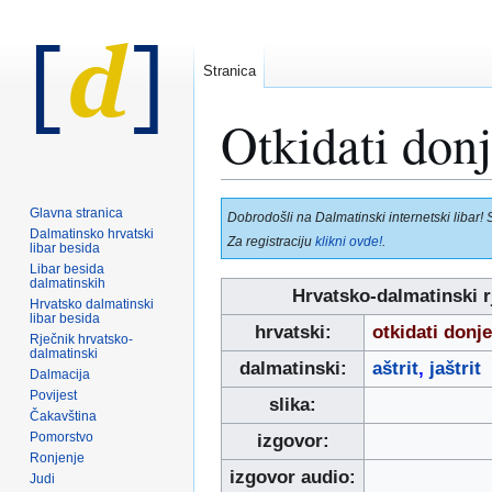
Stranica
Otkidati donj
Prijeđi
Prijeđi
Glavna stranica
Dobrodošli na Dalmatinski internetski libar! 
na
na
Dalmatinsko hrvatski
Za registraciju
klikni ovde!
.
libar besida
navigaciju
pretraživanje
Libar besida
dalmatinskih
Hrvatsko-dalmatinski r
Hrvatsko dalmatinski
libar besida
hrvatski:
otkidati donj
Rječnik hrvatsko-
dalmatinski
dalmatinski:
aštrit
,
jaštrit
Dalmacija
Povijest
slika:
Čakavština
Pomorstvo
izgovor:
Ronjenje
izgovor audio:
Judi