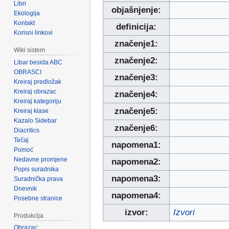
Libri
objašnjenje:
Ekologija
Kontakt
definicija:
Korisni linkovi
značenje1:
Wiki sistem
značenje2:
Libar besida ABC
OBRASCI
značenje3:
Kreiraj predložak
Kreiraj obrazac
značenje4:
Kreiraj kategoriju
značenje5:
Kreiraj klase
Kazalo Sidebar
značenje6:
Diacritics
Tečaj
napomena1:
Pomoć
Nedavne promjene
napomena2:
Popis suradnika
napomena3:
Suradnička prava
Dnevnik
napomena4:
Posebne stranice
izvor:
Izvori
Produkcija
Obrazac: