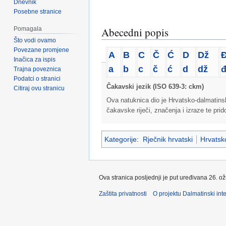
Dnevnik
Posebne stranice
Pomagala
Abecedni popis
Što vodi ovamo
Povezane promjene
A
B
C
Č
Ć
D
Dž
Inačica za ispis
a
b
c
č
ć
d
dž
Trajna poveznica
Podatci o stranici
Čakavski jezik (ISO 639-3: ckm)
Citiraj ovu stranicu
Ova natuknica dio je Hrvatsko-dalmatins
čakavske riječi, značenja i izraze te pri
Kategorije
:
Rječnik hrvatski
Hrvatsko
Ova stranica posljednji je put uređivana 26. o
Zaštita privatnosti
O projektu Dalmatinski inte