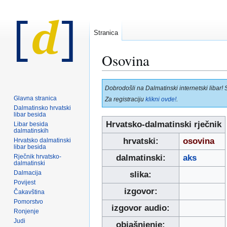
Stranica
Osovina
Prijeđi
Prijeđi
Dobrodošli na Dalmatinski internetski libar! 
na
na
Glavna stranica
Za registraciju
klikni ovde!
.
navigaciju
pretraživanje
Dalmatinsko hrvatski
libar besida
Hrvatsko-dalmatinski rječnik
Libar besida
dalmatinskih
hrvatski:
osovina
Hrvatsko dalmatinski
libar besida
Rječnik hrvatsko-
dalmatinski:
aks
dalmatinski
Dalmacija
slika:
Povijest
izgovor:
Čakavština
Pomorstvo
izgovor audio:
Ronjenje
Judi
objašnjenje: