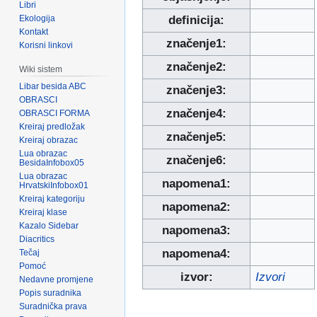
Libri
Ekologija
definicija:
Kontakt
značenje1:
Korisni linkovi
značenje2:
Wiki sistem
Libar besida ABC
značenje3:
OBRASCI
značenje4:
OBRASCI FORMA
Kreiraj predložak
značenje5:
Kreiraj obrazac
Lua obrazac
značenje6:
BesidaInfobox05
Lua obrazac
napomena1:
HrvatskiInfobox01
Kreiraj kategoriju
napomena2:
Kreiraj klase
Kazalo Sidebar
napomena3:
Diacritics
napomena4:
Tečaj
Pomoć
izvor:
Izvori
Nedavne promjene
Popis suradnika
Suradnička prava