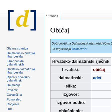
Stranica
Običaj
Prijeđi
Prijeđi
Dobrodošli na Dalmatinski internetski libar! 
na
na
Glavna stranica
Za registraciju
klikni ovde!
.
navigaciju
pretraživanje
Dalmatinsko hrvatski
libar besida
Hrvatsko-dalmatinski rječnik
Libar besida
dalmatinskih
hrvatski:
običaj
Hrvatsko dalmatinski
libar besida
Rječnik hrvatsko-
dalmatinski:
adet
dalmatinski
Dalmacija
slika:
Povijest
izgovor:
Čakavština
Pomorstvo
izgovor audio:
Ronjenje
Judi
objašnjenje: