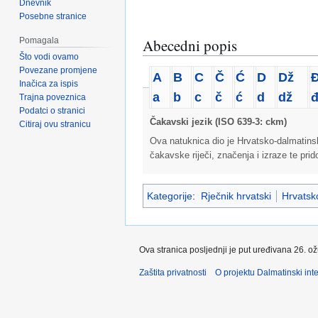
Dnevnik
Posebne stranice
Pomagala
Abecedni popis
Što vodi ovamo
Povezane promjene
A
B
C
Č
Ć
D
Dž
Inačica za ispis
a
b
c
č
ć
d
dž
Trajna poveznica
Podatci o stranici
Čakavski jezik (ISO 639-3: ckm)
Citiraj ovu stranicu
Ova natuknica dio je Hrvatsko-dalmatins
čakavske riječi, značenja i izraze te pri
Kategorije
:
Rječnik hrvatski
Hrvatsko
Ova stranica posljednji je put uređivana 26. o
Zaštita privatnosti
O projektu Dalmatinski inte