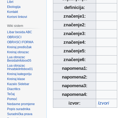
Libri
Ekologija
definicija:
Kontakt
značenje1:
Korisni linkovi
značenje2:
Wiki sistem
Libar besida ABC
značenje3:
OBRASCI
značenje4:
OBRASCI FORMA
Kreiraj predložak
značenje5:
Kreiraj obrazac
Lua obrazac
značenje6:
BesidaInfobox05
Lua obrazac
napomena1:
HrvatskiInfobox01
Kreiraj kategoriju
napomena2:
Kreiraj klase
Kazalo Sidebar
napomena3:
Diacritics
napomena4:
Tečaj
Pomoć
izvor:
Izvori
Nedavne promjene
Popis suradnika
Suradnička prava