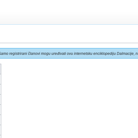
Samo registrirani članovi mogu uređivati ovu internetsku enciklopediju Dalmacije, na