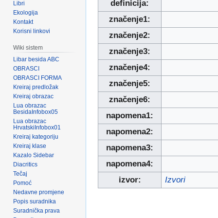
definicija:
Libri
Ekologija
značenje1:
Kontakt
Korisni linkovi
značenje2:
Wiki sistem
značenje3:
Libar besida ABC
značenje4:
OBRASCI
OBRASCI FORMA
značenje5:
Kreiraj predložak
Kreiraj obrazac
značenje6:
Lua obrazac
BesidaInfobox05
napomena1:
Lua obrazac
HrvatskiInfobox01
napomena2:
Kreiraj kategoriju
Kreiraj klase
napomena3:
Kazalo Sidebar
napomena4:
Diacritics
Tečaj
izvor:
Izvori
Pomoć
Nedavne promjene
Popis suradnika
Suradnička prava