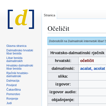
Stranica
Očeličit
Prijeđi
Prijeđi
Dobrodošli na Dalmatinski internetski libar! 
na
na
Glavna stranica
navigaciju
pretraživanje
Dalmatinsko hrvatski
Hrvatsko-dalmatinski rječnik
libar besida
Libar besida
hrvatski:
očeličit
dalmatinskih
Hrvatsko dalmatinski
dalmatinski:
acalat
,
acolat
libar besida
Rječnik hrvatsko-
slika:
dalmatinski
Dalmacija
izgovor:
Povijest
Čakavština
izgovor audio:
Pomorstvo
Ronjenje
objašnjenje:
Judi