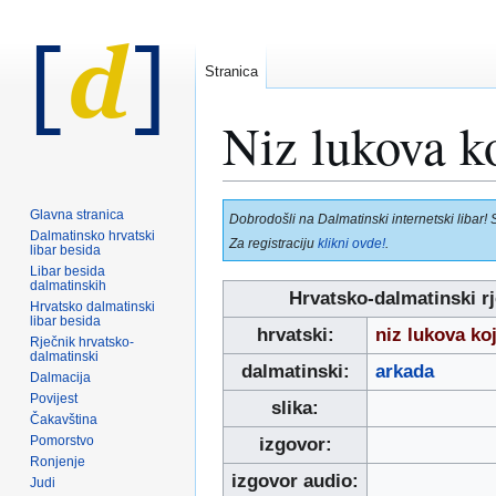
Stranica
Niz lukova k
Prijeđi
Prijeđi
Glavna stranica
Dobrodošli na Dalmatinski internetski libar! 
na
na
Dalmatinsko hrvatski
Za registraciju
klikni ovde!
.
libar besida
navigaciju
pretraživanje
Libar besida
dalmatinskih
Hrvatsko-dalmatinski rj
Hrvatsko dalmatinski
libar besida
hrvatski:
niz lukova ko
Rječnik hrvatsko-
dalmatinski
dalmatinski:
arkada
Dalmacija
Povijest
slika:
Čakavština
Pomorstvo
izgovor:
Ronjenje
izgovor audio:
Judi