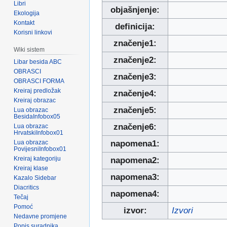
Libri
objašnjenje:
Ekologija
Kontakt
definicija:
Korisni linkovi
značenje1:
Wiki sistem
značenje2:
Libar besida ABC
OBRASCI
značenje3:
OBRASCI FORMA
Kreiraj predložak
značenje4:
Kreiraj obrazac
značenje5:
Lua obrazac
BesidaInfobox05
značenje6:
Lua obrazac
HrvatskiInfobox01
Lua obrazac
napomena1:
PovijesniInfobox01
Kreiraj kategoriju
napomena2:
Kreiraj klase
napomena3:
Kazalo Sidebar
Diacritics
napomena4:
Tečaj
Pomoć
izvor:
Izvori
Nedavne promjene
Popis suradnika