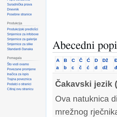
Suradnička prava
Dnevnik
Posebne stranice
Produkcija
Produkcijski predlošci
Smjernice za infoboxe
Abecedni popi
Smjernice za galerije
Smjernice za slike
Standardi članaka
Pomagala
A
B
C
Č
Ć
D
Dž
Što vodi ovamo
a
b
c
č
ć
d
dž
Povezane promjene
Inačica za ispis
Trajna poveznica
Čakavski jezik 
Podatci o stranici
Citiraj ovu stranicu
Ova natuknica di
mrežnog rječnik