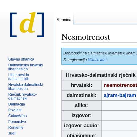
Stranica
Nesmotrenost
Prijeđi
Prijeđi
Dobrodošli na Dalmatinski internetski libar! 
na
na
Glavna stranica
Za registraciju
klikni ovde!
.
navigaciju
pretraživanje
Dalmatinsko hrvatski
libar besida
Hrvatsko-dalmatinski rječnik
Libar besida
dalmatinskih
hrvatski:
nesmotrenos
Hrvatsko dalmatinski
libar besida
Rječnik hrvatsko-
dalmatinski:
ajram-bajram
dalmatinski
Dalmacija
slika:
Povijest
izgovor:
Čakavština
Pomorstvo
izgovor audio:
Ronjenje
Judi
objašnjenje: