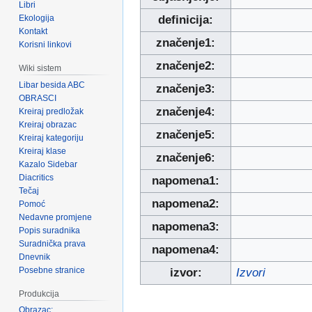
Libri
Ekologija
definicija:
Kontakt
značenje1:
Korisni linkovi
značenje2:
Wiki sistem
Libar besida ABC
značenje3:
OBRASCI
značenje4:
Kreiraj predložak
Kreiraj obrazac
značenje5:
Kreiraj kategoriju
Kreiraj klase
značenje6:
Kazalo Sidebar
Diacritics
napomena1:
Tečaj
napomena2:
Pomoć
Nedavne promjene
napomena3:
Popis suradnika
Suradnička prava
napomena4:
Dnevnik
Posebne stranice
izvor:
Izvori
Produkcija
Obrazac: