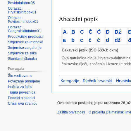
BesidaInfobox05
Obrazac:
HrvatskiInfobox01
Abecedni popis
Obrazac:
PovijesniInfobox01
Obrazac:
A
B
C
Č
Ć
D
Dž
GeografskiInfobox01
Produkcijski predlošci
a
b
c
č
ć
d
dž
Smjernice za infoboxe
Smjernice za galerije
Čakavski jezik (ISO 639-3: ckm)
Smjernice za slike
Ova natuknica dio je Hrvatsko-dalmatins
Standardi članaka
čakavske riječi, značenja i izraze te pri
Pomagala
Što vodi ovamo
Kategorije
:
Rječnik hrvatski
Hrvatsko
Povezane promjene
Inačica za ispis
Trajna poveznica
Podatci o stranici
Ova stranica posljednji je put uređivana 26. o
Citiraj ovu stranicu
Zaštita privatnosti
O projektu Dalmatinski inte