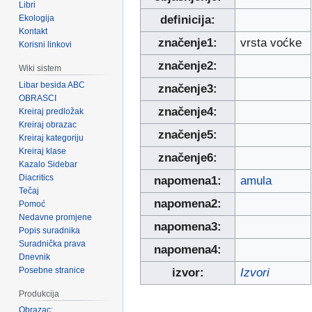
Libri
Ekologija
definicija:
Kontakt
značenje1:
vrsta voćke
Korisni linkovi
značenje2:
Wiki sistem
Libar besida ABC
značenje3:
OBRASCI
značenje4:
Kreiraj predložak
Kreiraj obrazac
značenje5:
Kreiraj kategoriju
Kreiraj klase
značenje6:
Kazalo Sidebar
Diacritics
napomena1:
amula
Tečaj
napomena2:
Pomoć
Nedavne promjene
napomena3:
Popis suradnika
Suradnička prava
napomena4:
Dnevnik
Posebne stranice
izvor:
Izvori
Produkcija
Obrazac: