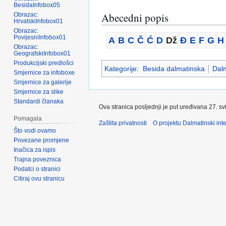
BesidaInfobox05
Abecedni popis
Obrazac:
HrvatskiInfobox01
Obrazac:
PovijesniInfobox01
A
B
C
Č
Ć
D
Dž
Đ
E
F
G
H
Obrazac:
GeografskiInfobox01
Produkcijski predlošci
Kategorije
:
Besida dalmatinska
Dalm
Smjernice za infoboxe
Smjernice za galerije
Smjernice za slike
Standardi članaka
Ova stranica posljednji je put uređivana 27. sv
Pomagala
Zaštita privatnosti
O projektu Dalmatinski inte
Što vodi ovamo
Povezane promjene
Inačica za ispis
Trajna poveznica
Podatci o stranici
Citiraj ovu stranicu