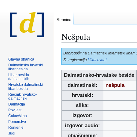
Stranica
Nešpula
Prijeđi
Prijeđi
Dobrodošli na Dalmatinski internetski libar! 
na
na
Glavna stranica
Za registraciju
klikni ovde!
.
navigaciju
pretraživanje
Dalmatinsko hrvatski
libar besida
Dalmatinsko-hrvatske beside
Libar besida
dalmatinskih
dalmatinski:
nešpula
Hrvatsko dalmatinski
libar besida
Rječnik hrvatsko-
hrvatski:
dalmatinski
Dalmacija
slika:
Povijest
izgovor:
Čakavština
Pomorstvo
izgovor audio:
Ronjenje
Judi
objašnjenje: