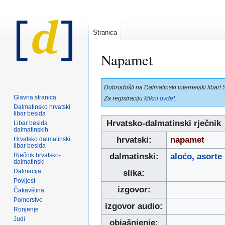
Stranica
Napamet
Prijeđi
Prijeđi
Dobrodošli na Dalmatinski internetski libar! 
na
na
Glavna stranica
Za registraciju
klikni ovde!
.
navigaciju
pretraživanje
Dalmatinsko hrvatski
libar besida
Hrvatsko-dalmatinski rječnik
Libar besida
dalmatinskih
hrvatski:
napamet
Hrvatsko dalmatinski
libar besida
Rječnik hrvatsko-
dalmatinski:
aloćo
,
asorte
dalmatinski
Dalmacija
slika:
Povijest
izgovor:
Čakavština
Pomorstvo
izgovor audio:
Ronjenje
Judi
objašnjenje: