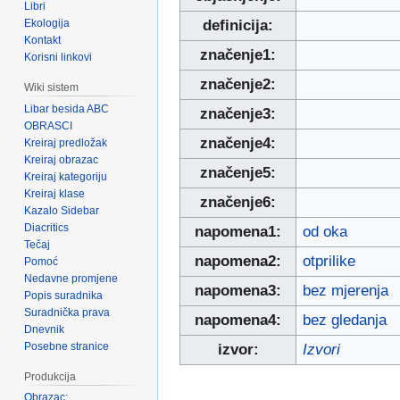
Libri
Ekologija
definicija:
Kontakt
značenje1:
Korisni linkovi
značenje2:
Wiki sistem
Libar besida ABC
značenje3:
OBRASCI
značenje4:
Kreiraj predložak
Kreiraj obrazac
značenje5:
Kreiraj kategoriju
Kreiraj klase
značenje6:
Kazalo Sidebar
Diacritics
napomena1:
od oka
Tečaj
napomena2:
otprilike
Pomoć
Nedavne promjene
napomena3:
bez mjerenja
Popis suradnika
Suradnička prava
napomena4:
bez gledanja
Dnevnik
Posebne stranice
izvor:
Izvori
Produkcija
Obrazac: