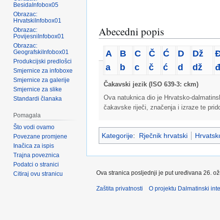
BesidaInfobox05
Obrazac:
HrvatskiInfobox01
Abecedni popis
Obrazac:
PovijesniInfobox01
Obrazac:
A
B
C
Č
Ć
D
Dž
GeografskiInfobox01
Produkcijski predlošci
a
b
c
č
ć
d
dž
Smjernice za infoboxe
Smjernice za galerije
Čakavski jezik (ISO 639-3: ckm)
Smjernice za slike
Ova natuknica dio je Hrvatsko-dalmatins
Standardi članaka
čakavske riječi, značenja i izraze te pri
Pomagala
Što vodi ovamo
Kategorije
:
Rječnik hrvatski
Hrvatsko
Povezane promjene
Inačica za ispis
Trajna poveznica
Podatci o stranici
Ova stranica posljednji je put uređivana 26. o
Citiraj ovu stranicu
Zaštita privatnosti
O projektu Dalmatinski inte