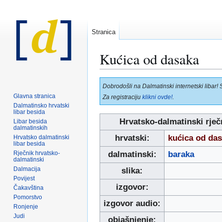
Stranica
Kućica od dasaka
Prijeđi
Prijeđi
Dobrodošli na Dalmatinski internetski libar! 
na
na
Glavna stranica
Za registraciju
klikni ovde!
.
navigaciju
pretraživanje
Dalmatinsko hrvatski
libar besida
Hrvatsko-dalmatinski rječ
Libar besida
dalmatinskih
hrvatski:
kućica od da
Hrvatsko dalmatinski
libar besida
Rječnik hrvatsko-
dalmatinski:
baraka
dalmatinski
Dalmacija
slika:
Povijest
izgovor:
Čakavština
Pomorstvo
izgovor audio:
Ronjenje
Judi
objašnjenje: