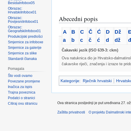
BesidaInfobox05
Obrazac:
HrvatskiInfobox01
Abecedni popis
Obrazac:
PovijesniInfobox01
Obrazac:
A
B
C
Č
Ć
D
Dž
GeografskiInfobox01
Produkcijski predlošci
a
b
c
č
ć
d
dž
Smjernice za infoboxe
Smjernice za galerije
Čakavski jezik (ISO 639-3: ckm)
Smjernice za slike
Ova natuknica dio je Hrvatsko-dalmatins
Standardi članaka
čakavske riječi, značenja i izraze te pri
Pomagala
Što vodi ovamo
Kategorije
:
Rječnik hrvatski
Hrvatsko
Povezane promjene
Inačica za ispis
Trajna poveznica
Podatci o stranici
Ova stranica posljednji je put uređivana 27. o
Citiraj ovu stranicu
Zaštita privatnosti
O projektu Dalmatinski inte