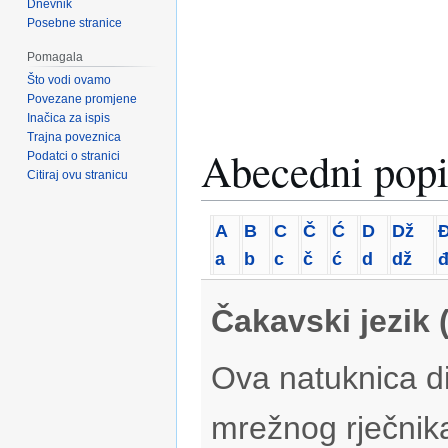
Dnevnik
Posebne stranice
Pomagala
Što vodi ovamo
Povezane promjene
Inačica za ispis
Trajna poveznica
Abecedni popi
Podatci o stranici
Citiraj ovu stranicu
A
B
C
Č
Ć
D
Dž
a
b
c
č
ć
d
dž
Čakavski jezik 
Ova natuknica di
mrežnog rječnik