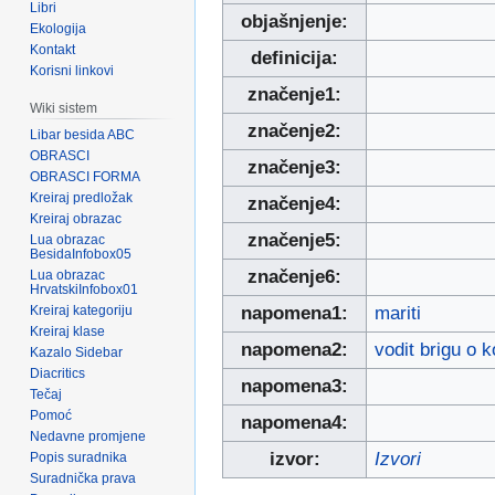
Libri
objašnjenje:
Ekologija
Kontakt
definicija:
Korisni linkovi
značenje1:
Wiki sistem
značenje2:
Libar besida ABC
OBRASCI
značenje3:
OBRASCI FORMA
Kreiraj predložak
značenje4:
Kreiraj obrazac
značenje5:
Lua obrazac
BesidaInfobox05
značenje6:
Lua obrazac
HrvatskiInfobox01
Kreiraj kategoriju
napomena1:
mariti
Kreiraj klase
napomena2:
vodit brigu o 
Kazalo Sidebar
Diacritics
napomena3:
Tečaj
Pomoć
napomena4:
Nedavne promjene
izvor:
Izvori
Popis suradnika
Suradnička prava