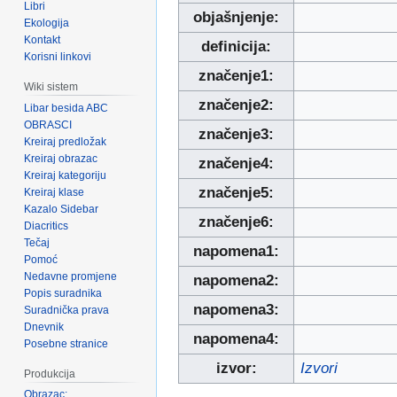
Libri
objašnjenje:
Ekologija
Kontakt
definicija:
Korisni linkovi
značenje1:
Wiki sistem
značenje2:
Libar besida ABC
OBRASCI
značenje3:
Kreiraj predložak
Kreiraj obrazac
značenje4:
Kreiraj kategoriju
značenje5:
Kreiraj klase
Kazalo Sidebar
značenje6:
Diacritics
Tečaj
napomena1:
Pomoć
Nedavne promjene
napomena2:
Popis suradnika
napomena3:
Suradnička prava
Dnevnik
napomena4:
Posebne stranice
izvor:
Izvori
Produkcija
Obrazac: