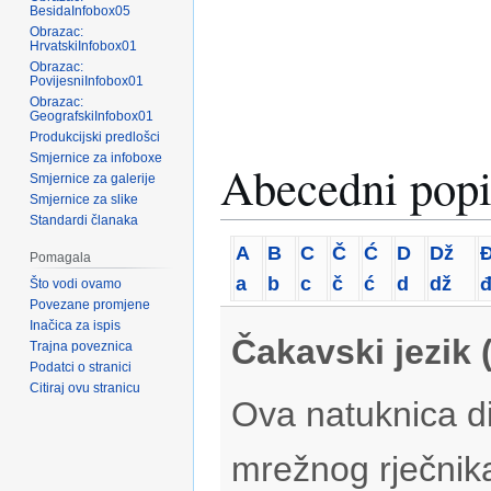
BesidaInfobox05
Obrazac:
HrvatskiInfobox01
Obrazac:
PovijesniInfobox01
Obrazac:
GeografskiInfobox01
Produkcijski predlošci
Smjernice za infoboxe
Abecedni popi
Smjernice za galerije
Smjernice za slike
Standardi članaka
A
B
C
Č
Ć
D
Dž
Pomagala
a
b
c
č
ć
d
dž
Što vodi ovamo
Povezane promjene
Inačica za ispis
Čakavski jezik 
Trajna poveznica
Podatci o stranici
Citiraj ovu stranicu
Ova natuknica di
mrežnog rječnik