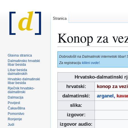
Stranica
Konop za vez
Prijeđi
Prijeđi
Glavna stranica
Dobrodošli na Dalmatinski internetski libar! 
na
na
Dalmatinsko hrvatski
Za registraciju
klikni ovde!
.
libar besida
navigaciju
pretraživanje
Libar besida
dalmatinskih
Hrvatsko-dalmatinski r
Hrvatsko dalmatinski
libar besida
hrvatski:
konop za vez
Rječnik hrvatsko-
dalmatinski
dalmatinski:
arganel
,
kava
Dalmacija
Povijest
slika:
Čakavština
Pomorstvo
izgovor:
Ronjenje
izgovor audio:
Judi