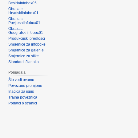
BesidaInfobox05
Obrazac:
HrvatskiInfobox01
Obrazac:
PovijesniInfobox01
Obrazac:
GeografskiInfobox01
Produkcijski predlošci
Smjernice za infoboxe
Smjernice za galerije
Smjernice za slike
Standardi članaka
Pomagala
Što vodi ovamo
Povezane promjene
Inačica za ispis
Trajna poveznica
Podatci o stranici