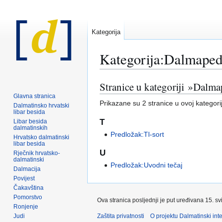
Kategorija
Kategorija
:
Dalmapedi
Stranice u kategoriji »Dalma
Prijeđi
Prijeđi
na
na
Glavna stranica
Prikazane su 2 stranice u ovoj kategori
Dalmatinsko hrvatski
navigaciju
pretraživanje
libar besida
T
Libar besida
dalmatinskih
Predložak:Tl-sort
Hrvatsko dalmatinski
libar besida
U
Rječnik hrvatsko-
dalmatinski
Predložak:Uvodni tečaj
Dalmacija
Povijest
Čakavština
Pomorstvo
Ova stranica posljednji je put uređivana 15. sv
Ronjenje
Judi
Zaštita privatnosti
O projektu Dalmatinski inte