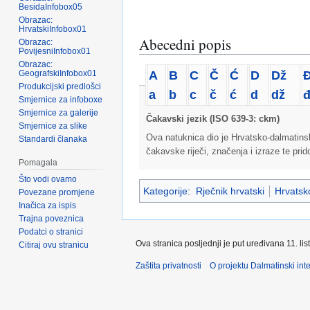
BesidaInfobox05
Obrazac:
HrvatskiInfobox01
Abecedni popis
Obrazac:
PovijesniInfobox01
Obrazac:
A
B
C
Č
Ć
D
Dž
GeografskiInfobox01
Produkcijski predlošci
a
b
c
č
ć
d
dž
Smjernice za infoboxe
Smjernice za galerije
Čakavski jezik (ISO 639-3: ckm)
Smjernice za slike
Ova natuknica dio je Hrvatsko-dalmatins
Standardi članaka
čakavske riječi, značenja i izraze te pri
Pomagala
Što vodi ovamo
Kategorije
:
Rječnik hrvatski
Hrvatsko
Povezane promjene
Inačica za ispis
Trajna poveznica
Podatci o stranici
Ova stranica posljednji je put uređivana 11. li
Citiraj ovu stranicu
Zaštita privatnosti
O projektu Dalmatinski inte