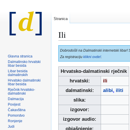
Stranica
Ili
Prijeđi
Prijeđi
Dobrodošli na Dalmatinski internetski libar! 
na
na
Glavna stranica
Za registraciju
klikni ovde!
.
navigaciju
pretraživanje
Dalmatinsko hrvatski
libar besida
Hrvatsko-dalmatinski rječnik
Libar besida
dalmatinskih
hrvatski:
ili
Hrvatsko dalmatinski
libar besida
Rječnik hrvatsko-
dalmatinski:
alibi
,
iliti
dalmatinski
Dalmacija
slika:
Povijest
izgovor:
Čakavština
Pomorstvo
izgovor audio:
Ronjenje
Judi
objašnjenje: