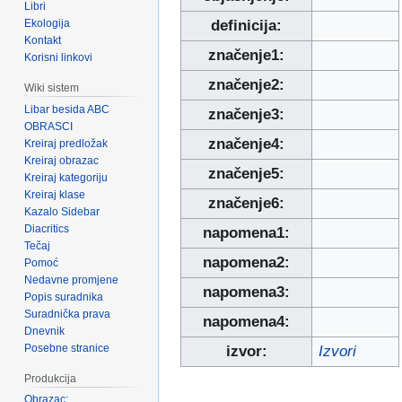
Libri
Ekologija
definicija:
Kontakt
značenje1:
Korisni linkovi
značenje2:
Wiki sistem
Libar besida ABC
značenje3:
OBRASCI
značenje4:
Kreiraj predložak
Kreiraj obrazac
značenje5:
Kreiraj kategoriju
Kreiraj klase
značenje6:
Kazalo Sidebar
Diacritics
napomena1:
Tečaj
napomena2:
Pomoć
Nedavne promjene
napomena3:
Popis suradnika
Suradnička prava
napomena4:
Dnevnik
Posebne stranice
izvor:
Izvori
Produkcija
Obrazac: