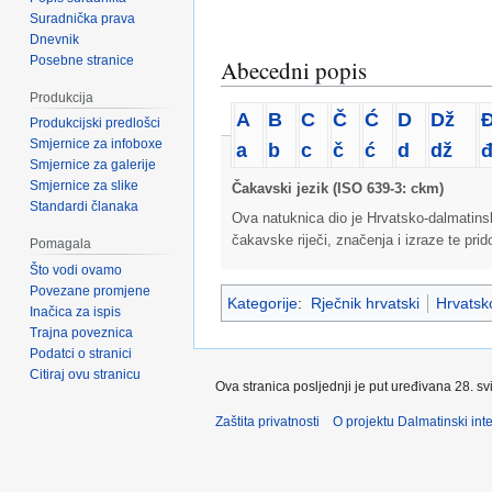
Suradnička prava
Dnevnik
Posebne stranice
Abecedni popis
Produkcija
A
B
C
Č
Ć
D
Dž
Produkcijski predlošci
Smjernice za infoboxe
a
b
c
č
ć
d
dž
Smjernice za galerije
Smjernice za slike
Čakavski jezik (ISO 639-3: ckm)
Standardi članaka
Ova natuknica dio je Hrvatsko-dalmatins
čakavske riječi, značenja i izraze te pri
Pomagala
Što vodi ovamo
Povezane promjene
Kategorije
:
Rječnik hrvatski
Hrvatsko
Inačica za ispis
Trajna poveznica
Podatci o stranici
Citiraj ovu stranicu
Ova stranica posljednji je put uređivana 28. sv
Zaštita privatnosti
O projektu Dalmatinski inte