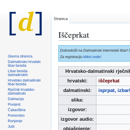
Stranica
Iščeprkat
Prijeđi
Prijeđi
Dobrodošli na Dalmatinski internetski libar! 
na
na
Glavna stranica
Za registraciju
klikni ovde!
.
navigaciju
pretraživanje
Dalmatinsko hrvatski
libar besida
Hrvatsko-dalmatinski rječni
Libar besida
dalmatinskih
hrvatski:
iščeprkat
Hrvatsko dalmatinski
libar besida
Rječnik hrvatsko-
dalmatinski:
isprpat
,
izbar
dalmatinski
Dalmacija
slika:
Povijest
izgovor:
Čakavština
Pomorstvo
izgovor audio:
Ronjenje
Judi
objašnjenje: