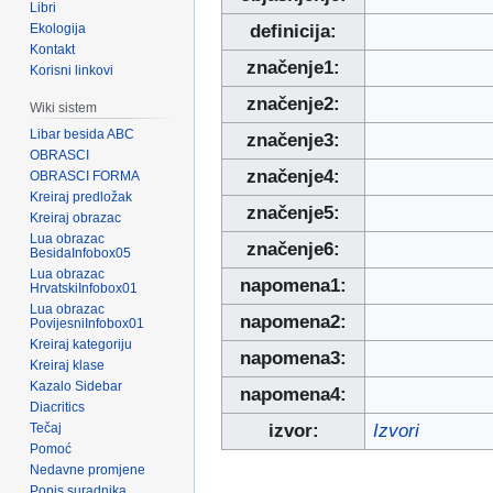
Libri
Ekologija
definicija:
Kontakt
značenje1:
Korisni linkovi
značenje2:
Wiki sistem
Libar besida ABC
značenje3:
OBRASCI
značenje4:
OBRASCI FORMA
Kreiraj predložak
značenje5:
Kreiraj obrazac
Lua obrazac
značenje6:
BesidaInfobox05
Lua obrazac
napomena1:
HrvatskiInfobox01
Lua obrazac
napomena2:
PovijesniInfobox01
Kreiraj kategoriju
napomena3:
Kreiraj klase
Kazalo Sidebar
napomena4:
Diacritics
Tečaj
izvor:
Izvori
Pomoć
Nedavne promjene
Popis suradnika