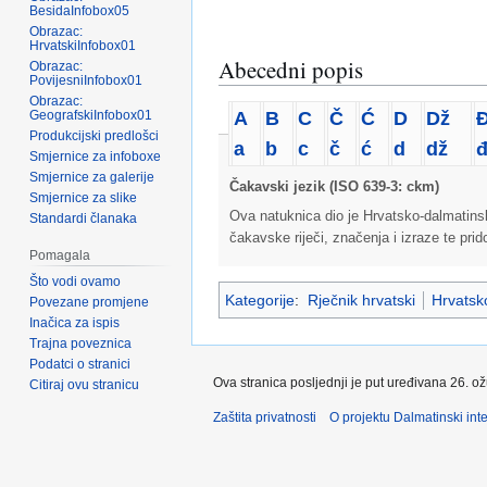
BesidaInfobox05
Obrazac:
HrvatskiInfobox01
Abecedni popis
Obrazac:
PovijesniInfobox01
Obrazac:
A
B
C
Č
Ć
D
Dž
GeografskiInfobox01
Produkcijski predlošci
a
b
c
č
ć
d
dž
Smjernice za infoboxe
Smjernice za galerije
Čakavski jezik (ISO 639-3: ckm)
Smjernice za slike
Ova natuknica dio je Hrvatsko-dalmatins
Standardi članaka
čakavske riječi, značenja i izraze te pri
Pomagala
Što vodi ovamo
Kategorije
:
Rječnik hrvatski
Hrvatsko
Povezane promjene
Inačica za ispis
Trajna poveznica
Podatci o stranici
Ova stranica posljednji je put uređivana 26. o
Citiraj ovu stranicu
Zaštita privatnosti
O projektu Dalmatinski inte