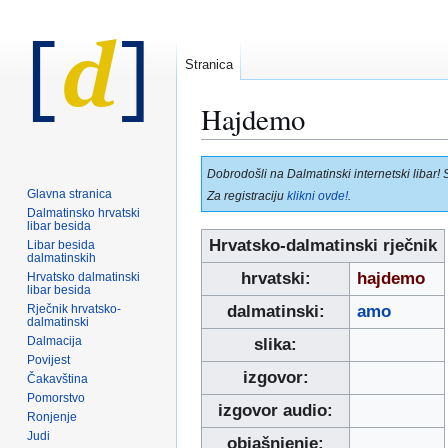
Stranica
Hajdemo
Prijeđi
Prijeđi
Dobrodošli na Dalmatinski internetski libar! 
na
na
Glavna stranica
Za registraciju
klikni ovde!
.
navigaciju
pretraživanje
Dalmatinsko hrvatski
libar besida
Hrvatsko-dalmatinski rječnik
Libar besida
dalmatinskih
hrvatski:
hajdemo
Hrvatsko dalmatinski
libar besida
Rječnik hrvatsko-
dalmatinski:
amo
dalmatinski
Dalmacija
slika:
Povijest
izgovor:
Čakavština
Pomorstvo
izgovor audio:
Ronjenje
Judi
objašnjenje: