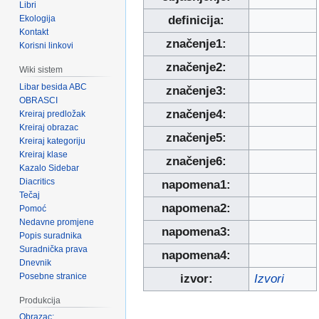
Libri
Ekologija
definicija:
Kontakt
značenje1:
Korisni linkovi
značenje2:
Wiki sistem
Libar besida ABC
značenje3:
OBRASCI
značenje4:
Kreiraj predložak
Kreiraj obrazac
značenje5:
Kreiraj kategoriju
Kreiraj klase
značenje6:
Kazalo Sidebar
Diacritics
napomena1:
Tečaj
napomena2:
Pomoć
Nedavne promjene
napomena3:
Popis suradnika
Suradnička prava
napomena4:
Dnevnik
Posebne stranice
izvor:
Izvori
Produkcija
Obrazac: