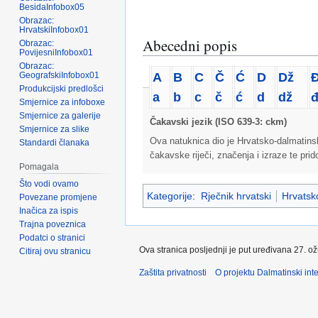
BesidaInfobox05
Obrazac:
HrvatskiInfobox01
Abecedni popis
Obrazac:
PovijesniInfobox01
Obrazac:
A
B
C
Č
Ć
D
Dž
GeografskiInfobox01
Produkcijski predlošci
a
b
c
č
ć
d
dž
Smjernice za infoboxe
Smjernice za galerije
Čakavski jezik (ISO 639-3: ckm)
Smjernice za slike
Ova natuknica dio je Hrvatsko-dalmatins
Standardi članaka
čakavske riječi, značenja i izraze te pri
Pomagala
Što vodi ovamo
Kategorije
:
Rječnik hrvatski
Hrvatsko
Povezane promjene
Inačica za ispis
Trajna poveznica
Podatci o stranici
Ova stranica posljednji je put uređivana 27. o
Citiraj ovu stranicu
Zaštita privatnosti
O projektu Dalmatinski inte