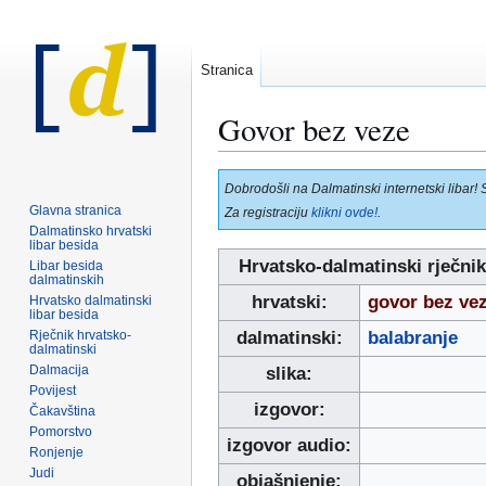
Stranica
Govor bez veze
Prijeđi
Prijeđi
Dobrodošli na Dalmatinski internetski libar! 
na
na
Glavna stranica
Za registraciju
klikni ovde!
.
navigaciju
pretraživanje
Dalmatinsko hrvatski
libar besida
Hrvatsko-dalmatinski rječnik
Libar besida
dalmatinskih
hrvatski:
govor bez ve
Hrvatsko dalmatinski
libar besida
Rječnik hrvatsko-
dalmatinski:
balabranje
dalmatinski
Dalmacija
slika:
Povijest
izgovor:
Čakavština
Pomorstvo
izgovor audio:
Ronjenje
Judi
objašnjenje: