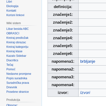
Libri
Ekologija
definicija:
Kontakt
značenje1:
Korisni linkovi
značenje2:
Wiki sistem
Libar besida ABC
značenje3:
OBRASCI
značenje4:
Kreiraj predložak
Kreiraj obrazac
značenje5:
Kreiraj kategoriju
Kreiraj klase
značenje6:
Kazalo Sidebar
Diacritics
napomena1:
brbljanje
Tečaj
napomena2:
Pomoć
Nedavne promjene
napomena3:
Popis suradnika
Suradnička prava
napomena4:
Dnevnik
Posebne stranice
izvor:
Izvori
Produkcija
Obrazac: