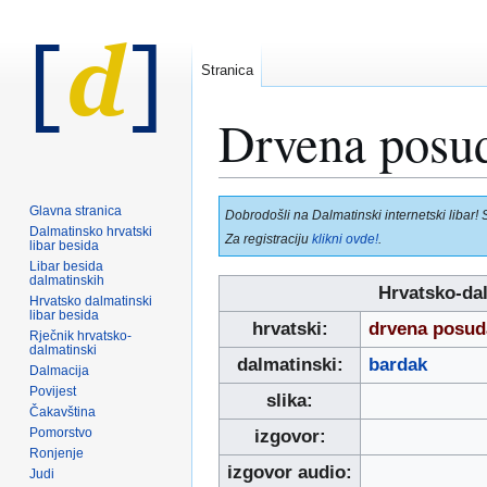
Stranica
Drvena posud
Prijeđi
Prijeđi
Glavna stranica
Dobrodošli na Dalmatinski internetski libar! 
na
na
Dalmatinsko hrvatski
Za registraciju
klikni ovde!
.
libar besida
navigaciju
pretraživanje
Libar besida
dalmatinskih
Hrvatsko-dal
Hrvatsko dalmatinski
libar besida
hrvatski:
drvena posuda
Rječnik hrvatsko-
dalmatinski
dalmatinski:
bardak
Dalmacija
Povijest
slika:
Čakavština
Pomorstvo
izgovor:
Ronjenje
izgovor audio:
Judi