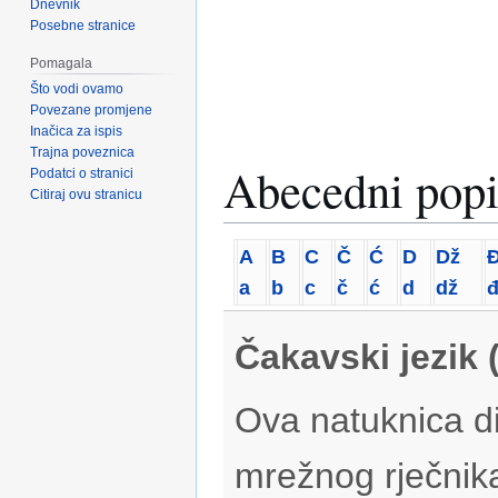
Dnevnik
Posebne stranice
Pomagala
Što vodi ovamo
Povezane promjene
Inačica za ispis
Trajna poveznica
Abecedni popi
Podatci o stranici
Citiraj ovu stranicu
A
B
C
Č
Ć
D
Dž
a
b
c
č
ć
d
dž
Čakavski jezik 
Ova natuknica di
mrežnog rječnik