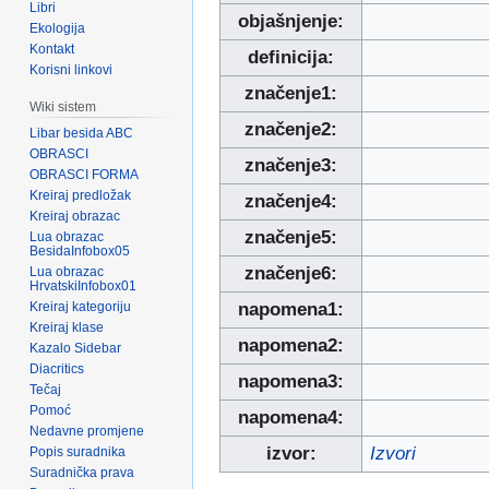
Libri
objašnjenje:
Ekologija
Kontakt
definicija:
Korisni linkovi
značenje1:
Wiki sistem
značenje2:
Libar besida ABC
OBRASCI
značenje3:
OBRASCI FORMA
Kreiraj predložak
značenje4:
Kreiraj obrazac
značenje5:
Lua obrazac
BesidaInfobox05
značenje6:
Lua obrazac
HrvatskiInfobox01
Kreiraj kategoriju
napomena1:
Kreiraj klase
napomena2:
Kazalo Sidebar
Diacritics
napomena3:
Tečaj
Pomoć
napomena4:
Nedavne promjene
izvor:
Izvori
Popis suradnika
Suradnička prava