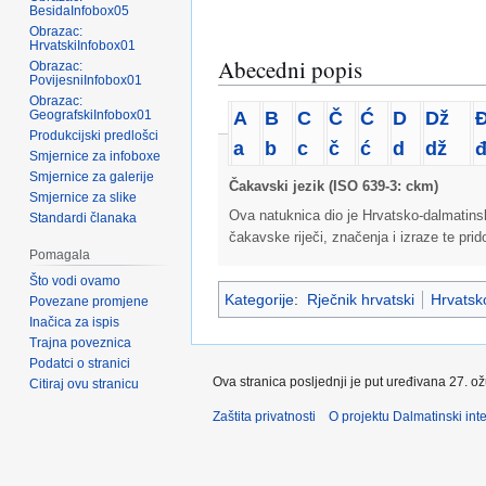
BesidaInfobox05
Obrazac:
HrvatskiInfobox01
Abecedni popis
Obrazac:
PovijesniInfobox01
Obrazac:
A
B
C
Č
Ć
D
Dž
GeografskiInfobox01
Produkcijski predlošci
a
b
c
č
ć
d
dž
Smjernice za infoboxe
Smjernice za galerije
Čakavski jezik (ISO 639-3: ckm)
Smjernice za slike
Ova natuknica dio je Hrvatsko-dalmatins
Standardi članaka
čakavske riječi, značenja i izraze te pri
Pomagala
Što vodi ovamo
Kategorije
:
Rječnik hrvatski
Hrvatsko
Povezane promjene
Inačica za ispis
Trajna poveznica
Podatci o stranici
Ova stranica posljednji je put uređivana 27. o
Citiraj ovu stranicu
Zaštita privatnosti
O projektu Dalmatinski inte