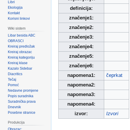
Libri
Ekologija
definicija:
Kontakt
značenje1:
Korisni linkovi
značenje2:
Wiki sistem
Libar besida ABC
značenje3:
OBRASCI
značenje4:
Kreiraj predložak
Kreiraj obrazac
značenje5:
Kreiraj kategoriju
Kreiraj klase
značenje6:
Kazalo Sidebar
Diacritics
napomena1:
čeprkat
Tečaj
napomena2:
Pomoć
Nedavne promjene
napomena3:
Popis suradnika
Suradnička prava
napomena4:
Dnevnik
Posebne stranice
izvor:
Izvori
Produkcija
Obrazac: