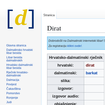
Stranica
Dirat
Prijeđi
Prijeđi
Dobrodošli na Dalmatinski internetski libar! 
na
na
Glavna stranica
Za registraciju
klikni ovde!
.
navigaciju
pretraživanje
Dalmatinsko hrvatski
libar besida
Hrvatsko-dalmatinski rječnik
Libar besida
dalmatinskih
hrvatski:
dirat
Hrvatsko dalmatinski
libar besida
Rječnik hrvatsko-
dalmatinski:
barkat
dalmatinski
Dalmacija
slika:
Povijest
izgovor:
Čakavština
Pomorstvo
izgovor audio:
Ronjenje
Judi
objašnjenje: