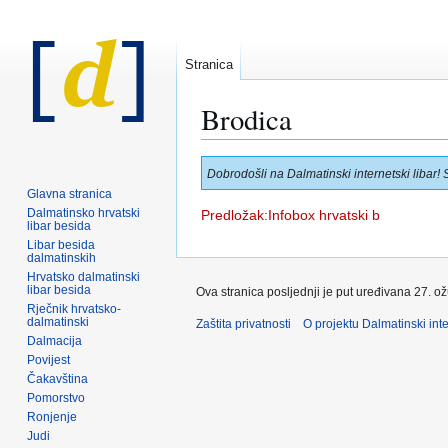
Stranica
Brodica
Prijeđi
Prijeđi
Dobrodošli na Dalmatinski internetski libar! 
na
na
Glavna stranica
navigaciju
pretraživanje
Dalmatinsko hrvatski
Predložak:Infobox hrvatski b
libar besida
Libar besida
dalmatinskih
Hrvatsko dalmatinski
libar besida
Ova stranica posljednji je put uređivana 27. o
Rječnik hrvatsko-
dalmatinski
Zaštita privatnosti
O projektu Dalmatinski inte
Dalmacija
Povijest
Čakavština
Pomorstvo
Ronjenje
Judi