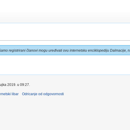
Samo registrirani članovi mogu uređivati ovu internetsku enciklopediju Dalmacije, na
žujka 2019. u 09:27.
rnetski libar
Odricanje od odgovornosti