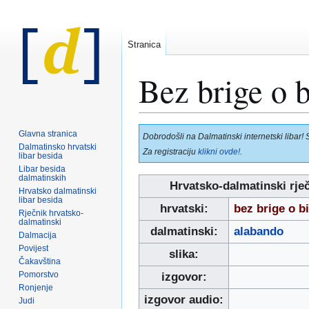
Stranica
Bez brige o 
Prijeđi
Prijeđi
Glavna stranica
Dobrodošli na Dalmatinski internetski libar! 
na
na
Dalmatinsko hrvatski
Za registraciju
klikni ovde!
.
libar besida
navigaciju
pretraživanje
Libar besida
dalmatinskih
Hrvatsko-dalmatinski rje
Hrvatsko dalmatinski
libar besida
hrvatski:
bez brige o b
Rječnik hrvatsko-
dalmatinski
dalmatinski:
alabando
Dalmacija
Povijest
slika:
Čakavština
Pomorstvo
izgovor:
Ronjenje
izgovor audio:
Judi