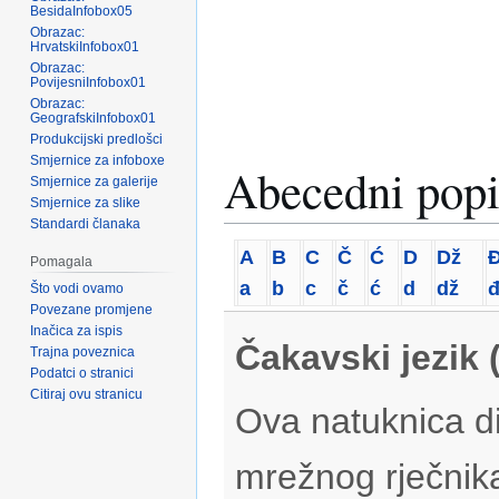
BesidaInfobox05
Obrazac:
HrvatskiInfobox01
Obrazac:
PovijesniInfobox01
Obrazac:
GeografskiInfobox01
Produkcijski predlošci
Smjernice za infoboxe
Abecedni popi
Smjernice za galerije
Smjernice za slike
Standardi članaka
A
B
C
Č
Ć
D
Dž
Pomagala
a
b
c
č
ć
d
dž
Što vodi ovamo
Povezane promjene
Inačica za ispis
Čakavski jezik 
Trajna poveznica
Podatci o stranici
Citiraj ovu stranicu
Ova natuknica di
mrežnog rječnik