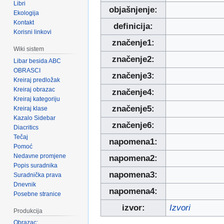
Libri
objašnjenje:
Ekologija
Kontakt
definicija:
Korisni linkovi
značenje1:
Wiki sistem
značenje2:
Libar besida ABC
OBRASCI
značenje3:
Kreiraj predložak
Kreiraj obrazac
značenje4:
Kreiraj kategoriju
značenje5:
Kreiraj klase
Kazalo Sidebar
značenje6:
Diacritics
Tečaj
napomena1:
Pomoć
Nedavne promjene
napomena2:
Popis suradnika
napomena3:
Suradnička prava
Dnevnik
napomena4:
Posebne stranice
izvor:
Izvori
Produkcija
Obrazac: