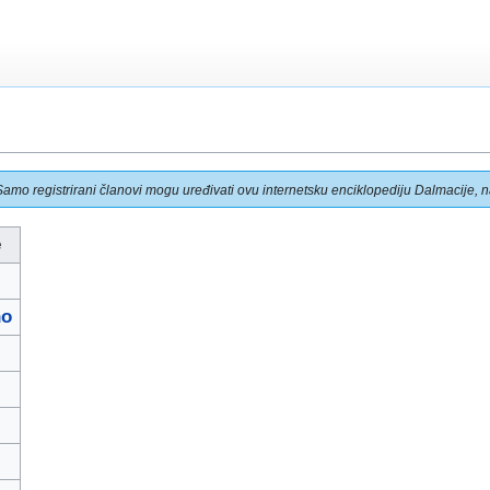
Samo registrirani članovi mogu uređivati ovu internetsku enciklopediju Dalmacije, na
e
no