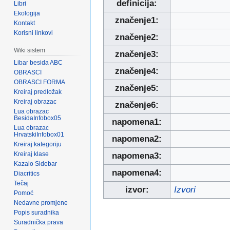
definicija:
Libri
Ekologija
značenje1:
Kontakt
Korisni linkovi
značenje2:
Wiki sistem
značenje3:
Libar besida ABC
značenje4:
OBRASCI
OBRASCI FORMA
značenje5:
Kreiraj predložak
Kreiraj obrazac
značenje6:
Lua obrazac
BesidaInfobox05
napomena1:
Lua obrazac
HrvatskiInfobox01
napomena2:
Kreiraj kategoriju
Kreiraj klase
napomena3:
Kazalo Sidebar
napomena4:
Diacritics
Tečaj
izvor:
Izvori
Pomoć
Nedavne promjene
Popis suradnika
Suradnička prava