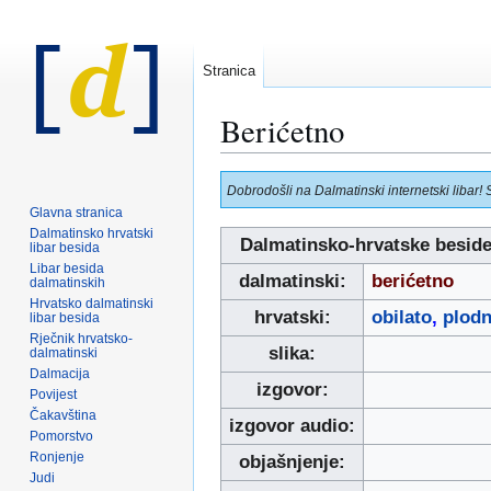
Stranica
Berićetno
Prijeđi
Prijeđi
Dobrodošli na Dalmatinski internetski libar! 
na
na
Glavna stranica
navigaciju
pretraživanje
Dalmatinsko hrvatski
Dalmatinsko-hrvatske besid
libar besida
Libar besida
dalmatinski:
berićetno
dalmatinskih
Hrvatsko dalmatinski
hrvatski:
obilato
,
plod
libar besida
Rječnik hrvatsko-
slika:
dalmatinski
Dalmacija
izgovor:
Povijest
Čakavština
izgovor audio:
Pomorstvo
Ronjenje
objašnjenje:
Judi