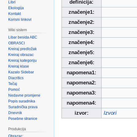
definicija:
Libri
Ekologija
značenje1:
Kontakt
Korisni linkovi
značenje2:
Wiki sistem
značenje3:
Libar besida ABC
značenje4:
OBRASCI
Kreiraj predložak
značenje5:
Kreiraj obrazac
Kreiraj kategoriju
značenje6:
Kreiraj klase
napomena1:
Kazalo Sidebar
Diacritics
napomena2:
Tečaj
Pomoć
napomena3:
Nedavne promjene
Popis suradnika
napomena4:
Suradnička prava
izvor:
Izvori
Dnevnik
Posebne stranice
Produkcija
Obrazac: