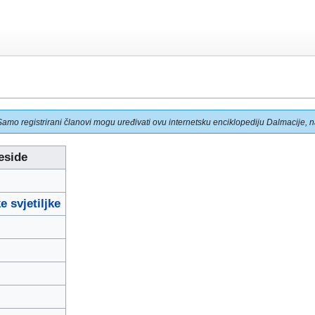
Samo registrirani članovi mogu uređivati ovu internetsku enciklopediju Dalmacije, na
eside
e svjetiljke