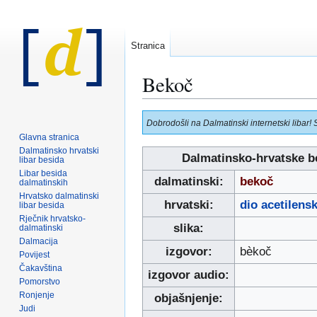
Stranica
Bekoč
Prijeđi
Prijeđi
Dobrodošli na Dalmatinski internetski libar! 
na
na
Glavna stranica
navigaciju
pretraživanje
Dalmatinsko hrvatski
Dalmatinsko-hrvatske b
libar besida
Libar besida
dalmatinski:
bekoč
dalmatinskih
Hrvatsko dalmatinski
hrvatski:
dio acetilensk
libar besida
Rječnik hrvatsko-
slika:
dalmatinski
Dalmacija
izgovor:
bèkoč
Povijest
Čakavština
izgovor audio:
Pomorstvo
Ronjenje
objašnjenje:
Judi