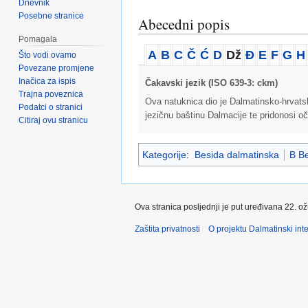
Dnevnik
Posebne stranice
Abecedni popis
Pomagala
A
B
C
Č
Ć
D
Dž
Đ
E
F
G
H
Što vodi ovamo
Povezane promjene
Inačica za ispis
Čakavski jezik (ISO 639-3: ckm)
Trajna poveznica
Ova natuknica dio je Dalmatinsko-hrvatsko
Podatci o stranici
jezičnu baštinu Dalmacije te pridonosi oč
Citiraj ovu stranicu
Kategorije
:
Besida dalmatinska
B Be
Ova stranica posljednji je put uređivana 22. o
Zaštita privatnosti
O projektu Dalmatinski inte