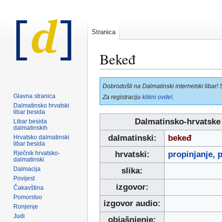
Stranica
Bekeđ
Prijeđi
Prijeđi
Dobrodošli na Dalmatinski internetski libar! 
na
na
Glavna stranica
Za registraciju
klikni ovde!
.
navigaciju
pretraživanje
Dalmatinsko hrvatski
libar besida
Dalmatinsko-hrvatske
Libar besida
dalmatinskih
dalmatinski:
bekeđ
Hrvatsko dalmatinski
libar besida
Rječnik hrvatsko-
hrvatski:
propinjanje, 
dalmatinski
Dalmacija
slika:
Povijest
izgovor:
Čakavština
Pomorstvo
izgovor audio:
Ronjenje
Judi
objašnjenje: