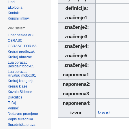
Libri
Ekologija
definicija:
Kontakt
značenje1:
Korisni linkovi
značenje2:
Wiki sistem
Libar besida ABC
značenje3:
OBRASCI
značenje4:
OBRASCI FORMA
Kreiraj predložak
značenje5:
Kreiraj obrazac
Lua obrazac
značenje6:
BesidaInfobox05
Lua obrazac
napomena1:
HrvatskiInfobox01
Kreiraj kategoriju
napomena2:
Kreiraj klase
Kazalo Sidebar
napomena3:
Diacritics
napomena4:
Tečaj
Pomoć
izvor:
Izvori
Nedavne promjene
Popis suradnika
Suradnička prava