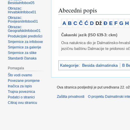
BesidaInfobox05
Abecedni popis
Obrazac:
HrvatskiInfobox01
Obrazac:
PovijesniInfobox01
A
B
C
Č
Ć
D
Dž
Đ
E
F
G
H
Obrazac:
GeografskiInfobox01
Čakavski jezik (ISO 639-3: ckm)
Produkcijski predlošci
Smjernice za infoboxe
Ova natuknica dio je Dalmatinsko-hrvatsko
Smjernice za galerije
jezičnu baštinu Dalmacije te pridonosi oč
Smjernice za slike
Standardi članaka
Kategorije
:
Besida dalmatinska
B Be
Pomagala
Što vodi ovamo
Povezane promjene
Inačica za ispis
Ova stranica posljednji je put uređivana 22. o
Trajna poveznica
Zaštita privatnosti
O projektu Dalmatinski inte
Podatci o stranici
Citiraj ovu stranicu