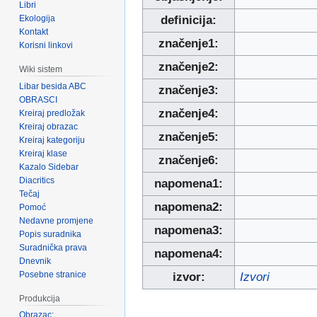
Libri
Ekologija
definicija:
Kontakt
značenje1:
Korisni linkovi
značenje2:
Wiki sistem
Libar besida ABC
značenje3:
OBRASCI
značenje4:
Kreiraj predložak
Kreiraj obrazac
značenje5:
Kreiraj kategoriju
Kreiraj klase
značenje6:
Kazalo Sidebar
Diacritics
napomena1:
Tečaj
napomena2:
Pomoć
Nedavne promjene
napomena3:
Popis suradnika
Suradnička prava
napomena4:
Dnevnik
Posebne stranice
izvor:
Izvori
Produkcija
Obrazac: