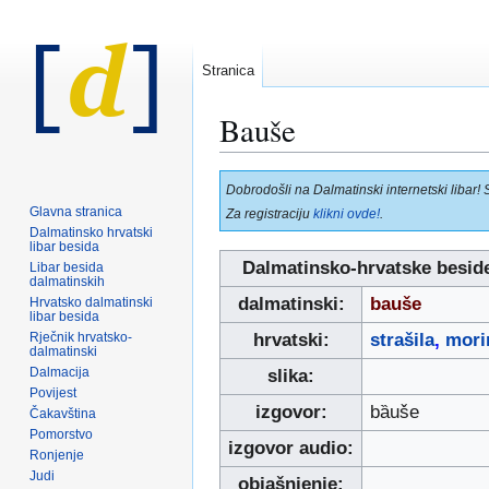
Stranica
Bauše
Prijeđi
Prijeđi
Dobrodošli na Dalmatinski internetski libar! 
na
na
Glavna stranica
Za registraciju
klikni ovde!
.
navigaciju
pretraživanje
Dalmatinsko hrvatski
libar besida
Dalmatinsko-hrvatske besid
Libar besida
dalmatinskih
dalmatinski:
bauše
Hrvatsko dalmatinski
libar besida
Rječnik hrvatsko-
hrvatski:
strašila
,
mori
dalmatinski
Dalmacija
slika:
Povijest
izgovor:
bȁuše
Čakavština
Pomorstvo
izgovor audio:
Ronjenje
Judi
objašnjenje: