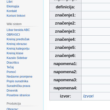
Libri
Ekologija
definicija:
Kontakt
značenje1:
Korisni linkovi
značenje2:
Wiki sistem
Libar besida ABC
značenje3:
OBRASCI
značenje4:
Kreiraj predložak
Kreiraj obrazac
značenje5:
Kreiraj kategoriju
Kreiraj klase
značenje6:
Kazalo Sidebar
Diacritics
napomena1:
Tečaj
napomena2:
Pomoć
Nedavne promjene
napomena3:
Popis suradnika
Suradnička prava
napomena4:
Dnevnik
Posebne stranice
izvor:
Izvori
Produkcija
Obrazac: