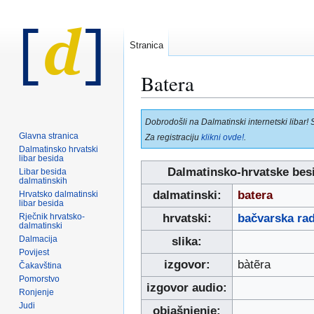
Stranica
Batera
Prijeđi
Prijeđi
Dobrodošli na Dalmatinski internetski libar! 
na
na
Glavna stranica
Za registraciju
klikni ovde!
.
navigaciju
pretraživanje
Dalmatinsko hrvatski
libar besida
Dalmatinsko-hrvatske bes
Libar besida
dalmatinskih
dalmatinski:
batera
Hrvatsko dalmatinski
libar besida
Rječnik hrvatsko-
hrvatski:
bačvarska rad
dalmatinski
Dalmacija
slika:
Povijest
izgovor:
bàtẽra
Čakavština
Pomorstvo
izgovor audio:
Ronjenje
Judi
objašnjenje: