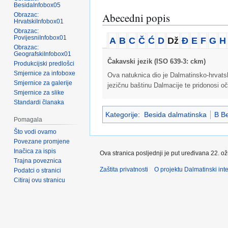
BesidaInfobox05
Abecedni popis
Obrazac:
HrvatskiInfobox01
Obrazac:
PovijesniInfobox01
A
B
C
Č
Ć
D
Dž
Đ
E
F
G
H
Obrazac:
GeografskiInfobox01
Čakavski jezik (ISO 639-3: ckm)
Produkcijski predlošci
Smjernice za infoboxe
Ova natuknica dio je Dalmatinsko-hrvatsko
Smjernice za galerije
jezičnu baštinu Dalmacije te pridonosi oč
Smjernice za slike
Standardi članaka
Kategorije
:
Besida dalmatinska
B Be
Pomagala
Što vodi ovamo
Povezane promjene
Inačica za ispis
Ova stranica posljednji je put uređivana 22. o
Trajna poveznica
Zaštita privatnosti
O projektu Dalmatinski inte
Podatci o stranici
Citiraj ovu stranicu