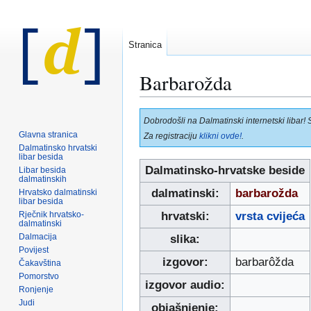
Stranica
Barbarožda
Prijeđi
Prijeđi
Dobrodošli na Dalmatinski internetski libar! 
na
na
Glavna stranica
Za registraciju
klikni ovde!
.
navigaciju
pretraživanje
Dalmatinsko hrvatski
libar besida
Dalmatinsko-hrvatske beside
Libar besida
dalmatinskih
dalmatinski:
barbarožda
Hrvatsko dalmatinski
libar besida
Rječnik hrvatsko-
hrvatski:
vrsta cvijeća
dalmatinski
Dalmacija
slika:
Povijest
izgovor:
barbarôžda
Čakavština
Pomorstvo
izgovor audio:
Ronjenje
Judi
objašnjenje: