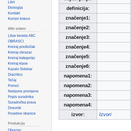
Libri
Ekologija
definicija:
Kontakt
značenje1:
Korisni linkovi
značenje2:
Wiki sistem
Libar besida ABC
značenje3:
OBRASCI
značenje4:
Kreiraj predložak
Kreiraj obrazac
značenje5:
Kreiraj kategoriju
Kreiraj klase
značenje6:
Kazalo Sidebar
Diacritics
napomena1:
Tečaj
napomena2:
Pomoć
Nedavne promjene
napomena3:
Popis suradnika
Suradnička prava
napomena4:
Dnevnik
Posebne stranice
izvor:
Izvori
Produkcija
Obrazac: