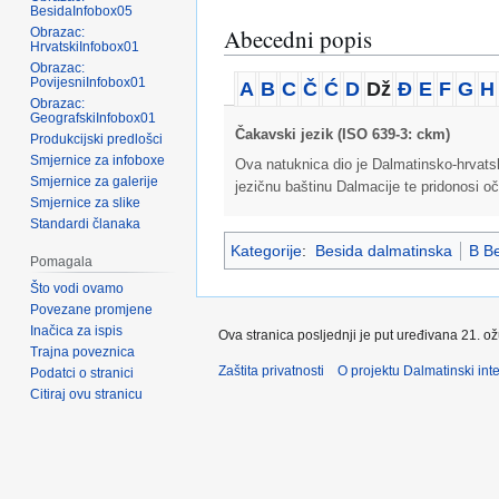
BesidaInfobox05
Abecedni popis
Obrazac:
HrvatskiInfobox01
Obrazac:
PovijesniInfobox01
A
B
C
Č
Ć
D
Dž
Đ
E
F
G
H
Obrazac:
GeografskiInfobox01
Čakavski jezik (ISO 639-3: ckm)
Produkcijski predlošci
Smjernice za infoboxe
Ova natuknica dio je Dalmatinsko-hrvatsko
Smjernice za galerije
jezičnu baštinu Dalmacije te pridonosi oč
Smjernice za slike
Standardi članaka
Kategorije
:
Besida dalmatinska
B Be
Pomagala
Što vodi ovamo
Povezane promjene
Inačica za ispis
Ova stranica posljednji je put uređivana 21. o
Trajna poveznica
Zaštita privatnosti
O projektu Dalmatinski inte
Podatci o stranici
Citiraj ovu stranicu