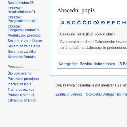
BesidaInfobox05
Abecedni popis
Obrazac:
HrvatskiInfobox01
Obrazac:
PovijesniInfobox01
A
B
C
Č
Ć
D
Dž
Đ
E
F
G
H
Obrazac:
GeografskiInfobox01
Čakavski jezik (ISO 639-3: ckm)
Produkcijski predlošci
Smjernice za infoboxe
Ova natuknica dio je Dalmatinsko-hrvatsko
Smjernice za galerije
jezičnu baštinu Dalmacije te pridonosi oč
Smjernice za slike
Standardi članaka
Kategorije
:
Besida dalmatinska
B Be
Pomagala
Što vodi ovamo
Povezane promjene
Inačica za ispis
Ova stranica posljednji je put uređivana 21. o
Trajna poveznica
Zaštita privatnosti
O projektu Dalmatinski inte
Podatci o stranici
Citiraj ovu stranicu