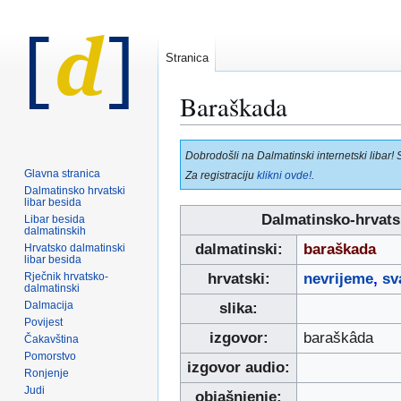
Stranica
Baraškada
Prijeđi
Prijeđi
Dobrodošli na Dalmatinski internetski libar! 
na
na
Glavna stranica
Za registraciju
klikni ovde!
.
navigaciju
pretraživanje
Dalmatinsko hrvatski
libar besida
Dalmatinsko-hrvats
Libar besida
dalmatinskih
dalmatinski:
baraškada
Hrvatsko dalmatinski
libar besida
Rječnik hrvatsko-
hrvatski:
nevrijeme
,
sv
dalmatinski
Dalmacija
slika:
Povijest
izgovor:
baraškâda
Čakavština
Pomorstvo
izgovor audio:
Ronjenje
Judi
objašnjenje: