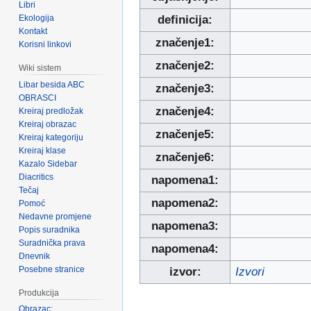
Libri
Ekologija
definicija:
Kontakt
značenje1:
Korisni linkovi
značenje2:
Wiki sistem
Libar besida ABC
značenje3:
OBRASCI
značenje4:
Kreiraj predložak
Kreiraj obrazac
značenje5:
Kreiraj kategoriju
Kreiraj klase
značenje6:
Kazalo Sidebar
Diacritics
napomena1:
Tečaj
napomena2:
Pomoć
Nedavne promjene
napomena3:
Popis suradnika
Suradnička prava
napomena4:
Dnevnik
Posebne stranice
izvor:
Izvori
Produkcija
Obrazac: