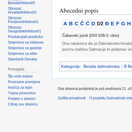
BesidaInfobox05
Abecedni popis
Obrazac:
HrvatskiInfobox01
Obrazac:
PovijesniInfobox01
A
B
C
Č
Ć
D
Dž
Đ
E
F
G
H
Obrazac:
GeografskiInfobox01
Čakavski jezik (ISO 639-3: ckm)
Produkcijski predlošci
Smjernice za infoboxe
Ova natuknica dio je Dalmatinsko-hrvatsko
Smjernice za galerije
jezičnu baštinu Dalmacije te pridonosi oč
Smjernice za slike
Standardi članaka
Kategorije
:
Besida dalmatinska
B Be
Pomagala
Što vodi ovamo
Povezane promjene
Inačica za ispis
Ova stranica posljednji je put uređivana 21. o
Trajna poveznica
Zaštita privatnosti
O projektu Dalmatinski inte
Podatci o stranici
Citiraj ovu stranicu