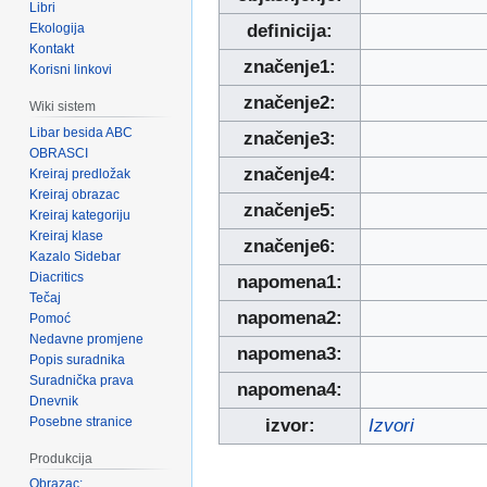
Libri
Ekologija
definicija:
Kontakt
značenje1:
Korisni linkovi
značenje2:
Wiki sistem
Libar besida ABC
značenje3:
OBRASCI
značenje4:
Kreiraj predložak
Kreiraj obrazac
značenje5:
Kreiraj kategoriju
Kreiraj klase
značenje6:
Kazalo Sidebar
Diacritics
napomena1:
Tečaj
napomena2:
Pomoć
Nedavne promjene
napomena3:
Popis suradnika
Suradnička prava
napomena4:
Dnevnik
Posebne stranice
izvor:
Izvori
Produkcija
Obrazac: