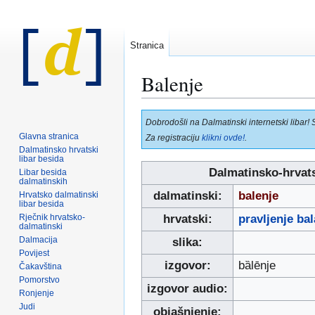
Stranica
Balenje
Prijeđi
Prijeđi
Dobrodošli na Dalmatinski internetski libar! 
na
na
Glavna stranica
Za registraciju
klikni ovde!
.
navigaciju
pretraživanje
Dalmatinsko hrvatski
libar besida
Dalmatinsko-hrvat
Libar besida
dalmatinskih
dalmatinski:
balenje
Hrvatsko dalmatinski
libar besida
Rječnik hrvatsko-
hrvatski:
pravljenje bal
dalmatinski
Dalmacija
slika:
Povijest
izgovor:
bȁlēnje
Čakavština
Pomorstvo
izgovor audio:
Ronjenje
Judi
objašnjenje: