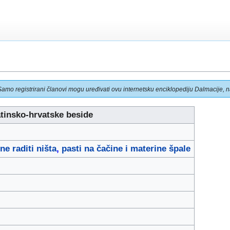
Samo registrirani članovi mogu uređivati ovu internetsku enciklopediju Dalmacije, na
tinsko-hrvatske beside
ne raditi ništa
,
pasti na čačine i materine špale