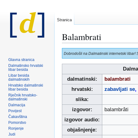
Stranica
Balambrati
Prijeđi
Prijeđi
Dobrodošli na Dalmatinski internetski libar! 
na
na
Glavna stranica
navigaciju
pretraživanje
Dalmatinsko hrvatski
Dalma
libar besida
Libar besida
dalmatinski:
balambrati
dalmatinskih
Hrvatsko dalmatinski
hrvatski:
zabavljati se
,
libar besida
Rječnik hrvatsko-
slika:
dalmatinski
Dalmacija
izgovor:
balambrâti
Povijest
Čakavština
izgovor audio:
Pomorstvo
Ronjenje
objašnjenje:
Judi