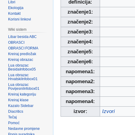
definicija:
Libri
Ekologija
značenje1:
Kontakt
Korisni linkovi
značenje2:
Wiki sistem
značenje3:
Libar besida ABC
značenje4:
OBRASCI
OBRASCI FORMA
značenje5:
Kreiraj predložak
Kreiraj obrazac
značenje6:
Lua obrazac
BesidaInfobox05
napomena1:
Lua obrazac
HrvatskiInfobox01
napomena2:
Lua obrazac
PovijesniInfobox01
napomena3:
Kreiraj kategoriju
Kreiraj klase
napomena4:
Kazalo Sidebar
izvor:
Izvori
Diacritics
Tečaj
Pomoć
Nedavne promjene
Popis suradnika