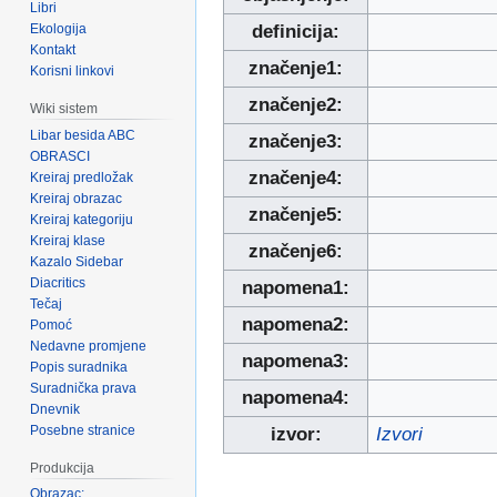
Libri
Ekologija
definicija:
Kontakt
značenje1:
Korisni linkovi
značenje2:
Wiki sistem
Libar besida ABC
značenje3:
OBRASCI
značenje4:
Kreiraj predložak
Kreiraj obrazac
značenje5:
Kreiraj kategoriju
Kreiraj klase
značenje6:
Kazalo Sidebar
Diacritics
napomena1:
Tečaj
napomena2:
Pomoć
Nedavne promjene
napomena3:
Popis suradnika
Suradnička prava
napomena4:
Dnevnik
Posebne stranice
izvor:
Izvori
Produkcija
Obrazac: