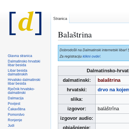
Stranica
Balaštrina
Prijeđi
Prijeđi
Dobrodošli na Dalmatinski internetski libar! 
na
na
Glavna stranica
Za registraciju
klikni ovde!
.
navigaciju
pretraživanje
Dalmatinsko hrvatski
libar besida
Dalmatinsko-hrvat
Libar besida
dalmatinskih
dalmatinski:
balaštrina
Hrvatsko dalmatinski
libar besida
Rječnik hrvatsko-
hrvatski:
drvo na kojem
dalmatinski
Dalmacija
slika:
Povijest
izgovor:
balàštrîna
Čakavština
Pomorstvo
izgovor audio:
Ronjenje
Judi
objašnjenje: