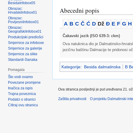
BesidaInfobox05
Abecedni popis
Obrazac:
HrvatskiInfobox01
Obrazac:
PovijesniInfobox01
A
B
C
Č
Ć
D
Dž
Đ
E
F
G
H
Obrazac:
GeografskiInfobox01
Čakavski jezik (ISO 639-3: ckm)
Produkcijski predlošci
Smjernice za infoboxe
Ova natuknica dio je Dalmatinsko-hrvatsko
Smjernice za galerije
jezičnu baštinu Dalmacije te pridonosi oč
Smjernice za slike
Standardi članaka
Kategorije
:
Besida dalmatinska
B Be
Pomagala
Što vodi ovamo
Povezane promjene
Inačica za ispis
Ova stranica posljednji je put uređivana 21. o
Trajna poveznica
Zaštita privatnosti
O projektu Dalmatinski inte
Podatci o stranici
Citiraj ovu stranicu